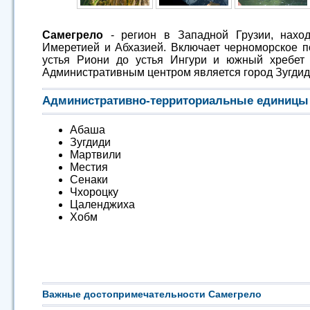
Самегрело
- регион в Западной Грузии, нахо
Имеретией и Абхазией. Включает черноморское п
устья Риони до устья Ингури и южный хребет 
Административным центром является город Зугдид
Административно-территориальные единицы
Абаша
Зугдиди
Мартвили
Местия
Сенаки
Чхороцку
Цаленджиха
Хобм
Важные достопримечательности Самегрело