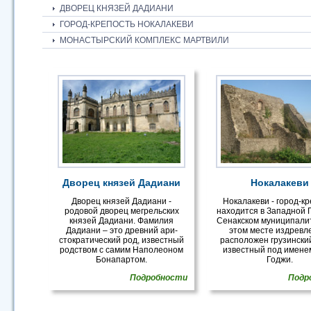
ДВОРЕЦ КНЯЗЕЙ ДАДИАНИ
ГОРОД-КРЕПОСТЬ НОКАЛАКЕВИ
МОНАСТЫРСКИЙ КОМПЛЕКС МАРТВИЛИ
Дворец князей Дадиани
Нокалакеви
Дворец князей Дадиани -
Нокалакеви - город-к
родовой дворец мегрельских
находится в Западной Г
князей Дадиани. Фамилия
Сенакском муниципали
Дадиани – это древний ари-
этом месте издревл
стократический род, известный
расположен грузинский
родством с самим Наполеоном
известный под имене
Бонапартом.
Годжи.
Подробности
Подр