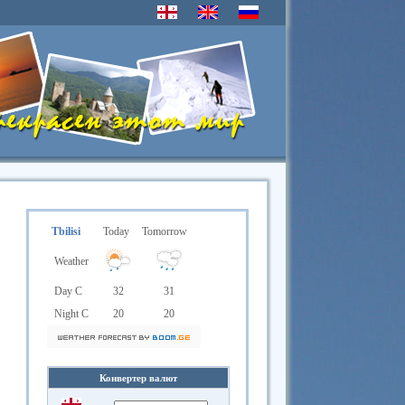
Tbilisi
Today
Tomorrow
Weather
Day C
32
31
Night C
20
20
Конвертер валют