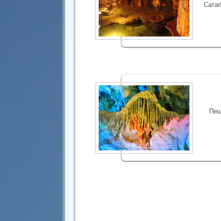
Сатап
Пещ