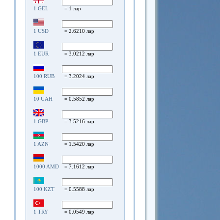
1 GEL
= 1 лар
1 USD
= 2.6210 лар
1 EUR
= 3.0212 лар
100 RUB
= 3.2024 лар
10 UAH
= 0.5852 лар
1 GBP
= 3.5216 лар
1 AZN
= 1.5420 лар
1000 AMD
= 7.1612 лар
100 KZT
= 0.5588 лар
1 TRY
= 0.0549 лар