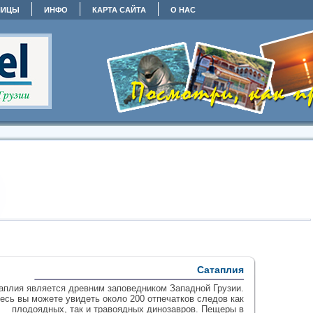
НИЦЫ
ИНФО
КАРТА САЙТА
О НАС
Сатаплия
аплия является древним заповедником Западной Грузии.
есь вы можете увидеть около 200 отпечатков следов как
плодоядных, так и травоядных динозавров. Пещеры в