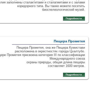
лия заполнены сталактитами и сталагмитами и с залами
коридорного типа. Вы также можете посетить
биоспелеологический музей.
Подробности
Пещера Прометея
Пещера Прометея, она же Пещера Кумистави
расположена в окрестностях города Цхалтубо.
ере Прометея присвоена категория III по классификации
Международного союза
охраны природы, общая длина пещеры
составляет 1600 метров.
Подробности