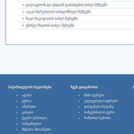
ᲒᲐᲚᲐᲙᲢᲘᲝᲜ ᲓᲐ ᲢᲘᲪᲘᲐᲜ ᲢᲐᲑᲘᲫᲔᲔᲑᲘᲡ ᲡᲐᲮᲚ-ᲛᲣᲖᲔᲣᲛᲘ
ᲐᲙᲐᲙᲘ ᲬᲔᲠᲔᲗᲚᲘᲡ ᲡᲐᲮᲔᲚᲛᲬᲘᲤᲝ ᲛᲣᲖᲔᲣᲛᲘ
ᲜᲘᲙᲝ ᲜᲘᲙᲝᲚᲐᲫᲘᲡ ᲡᲐᲮᲚ-ᲛᲣᲖᲔᲣᲛᲘ
ᲣᲨᲐᲜᲒᲘ ᲩᲮᲔᲘᲫᲘᲡ ᲡᲐᲮᲚ-ᲛᲣᲖᲔᲣᲛᲘ
ᲡᲐᲥᲐᲠᲗᲕᲔᲚᲝᲡ ᲠᲔᲒᲘᲝᲜᲔᲑᲘ
ᲩᲕᲔᲜ ᲒᲗᲐᲕᲐᲖᲝᲑᲗ
ᲐᲭᲐᲠᲐ
ᲛᲘᲜᲘ-ᲢᲣᲠᲔᲑᲘ
ᲒᲣᲠᲘᲐ
ᲙᲣᲚᲢᲣᲠᲣᲚᲘ ᲢᲣᲠᲔᲑᲘ
ᲘᲛᲔᲠᲔᲗᲘ
ᲓᲐᲡᲕᲔᲜᲔᲑᲐ ᲖᲦᲕᲐᲖᲔ
ᲙᲐᲮᲔᲗᲘ
ᲡᲐᲛᲙᲣᲠᲜᲐᲚᲝ ᲢᲣᲠᲘ
ᲥᲕᲔᲛᲝ ᲥᲐᲠᲗᲚᲘ
ᲖᲐᲛᲗᲠᲘᲡ ᲡᲔᲖᲝᲜᲘ
ᲡᲐᲛᲔᲒᲠᲔᲚᲝ
ᲛᲪᲮᲔᲗᲐ-ᲛᲗᲘᲐᲜᲔᲗᲘ