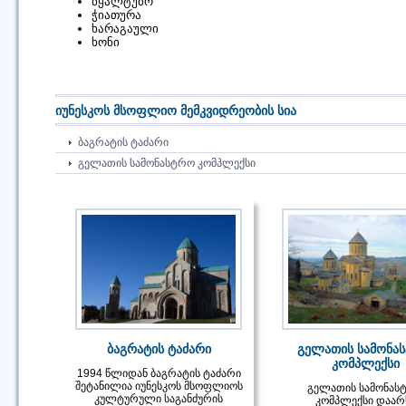
წყალტუბო
ჭიათურა
ხარაგაული
ხონი
იუნესკოს მსოფლიო მემკვიდრეობის სია
ᲑᲐᲒᲠᲐᲢᲘᲡ ᲢᲐᲫᲐᲠᲘ
ᲒᲔᲚᲐᲗᲘᲡ ᲡᲐᲛᲝᲜᲐᲡᲢᲠᲝ ᲙᲝᲛᲞᲚᲔᲥᲡᲘ
ბაგრატის ტაძარი
გელათის სამონა
კომპლექსი
1994 წლიდან ბაგრატის ტაძარი
შეტანილია იუნესკოს მსოფლიოს
გელათის სამონას
კულტურული საგანძურის
კომპლექსი დაარ