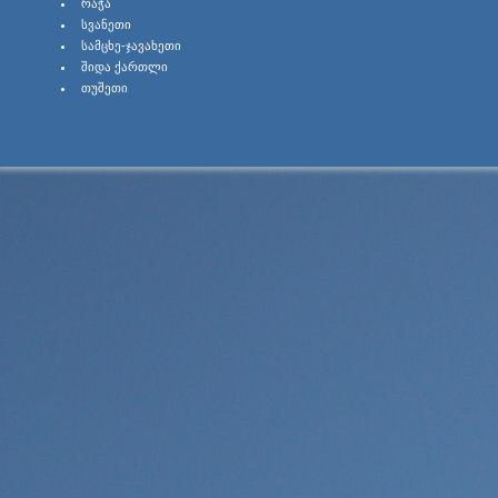
ᲠᲐᲭᲐ
ᲡᲕᲐᲜᲔᲗᲘ
ᲡᲐᲛᲪᲮᲔ-ᲯᲐᲕᲐᲮᲔᲗᲘ
ᲨᲘᲓᲐ ᲥᲐᲠᲗᲚᲘ
ᲗᲣᲨᲔᲗᲘ