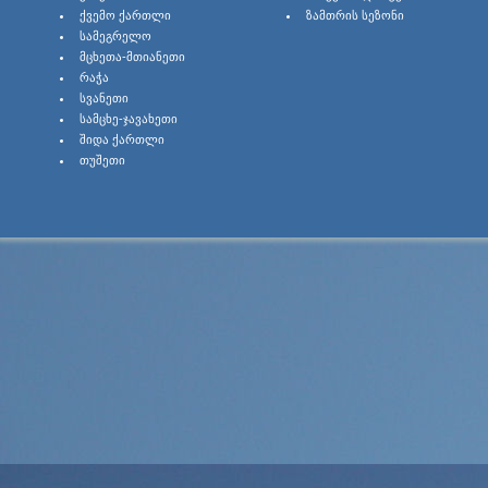
ᲥᲕᲔᲛᲝ ᲥᲐᲠᲗᲚᲘ
ᲖᲐᲛᲗᲠᲘᲡ ᲡᲔᲖᲝᲜᲘ
ᲡᲐᲛᲔᲒᲠᲔᲚᲝ
ᲛᲪᲮᲔᲗᲐ-ᲛᲗᲘᲐᲜᲔᲗᲘ
ᲠᲐᲭᲐ
ᲡᲕᲐᲜᲔᲗᲘ
ᲡᲐᲛᲪᲮᲔ-ᲯᲐᲕᲐᲮᲔᲗᲘ
ᲨᲘᲓᲐ ᲥᲐᲠᲗᲚᲘ
ᲗᲣᲨᲔᲗᲘ