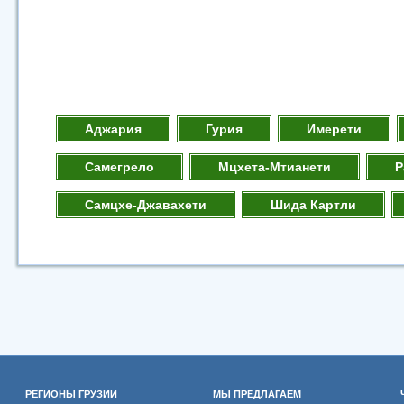
Аджария
Гурия
Имерети
Самегрело
Мцхета-Мтианети
Р
Самцхе-Джавахети
Шида Картли
РЕГИОНЫ ГРУЗИИ
МЫ ПРЕДЛАГАЕМ