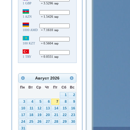
1 GBP
= 3.5296 лар
1 AZN
= 1.5426 лар
1000 AMD
= 7.1610 лар
100 KZT
= 0.5604 лар
1 TRY
= 0.0551 лар
Август
2026
Пн
Вт
Ср
Чт
Пт
Сб
Вс
1
2
3
4
5
6
7
8
9
10
11
12
13
14
15
16
17
18
19
20
21
22
23
24
25
26
27
28
29
30
31