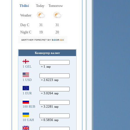
Tbilisi
Today
Tomorrow
Weather
Day C
31
31
Night C
19
20
Конвертер валют
1 GEL
= 1 лар
1 USD
= 2.6223 лар
1 EUR
= 3.0264 лар
100 RUB
= 3.2281 лар
10 UAH
= 0.5856 лар