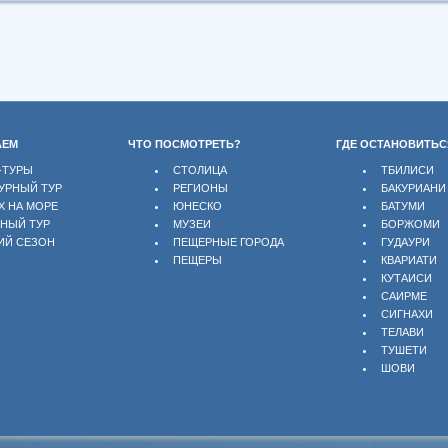
АЕМ
ЧТО ПОСМОТРЕТЬ?
ГДЕ ОСТАНОВИТЬС
-ТУРЫ
СТОЛИЦА
ТБИЛИСИ
УРНЫЙ ТУР
РЕГИОНЫ
БАКУРИАНИ
Х НА МОРЕ
ЮНЕСКО
БАТУМИ
БНЫЙ ТУР
МУЗЕИ
БОРЖОМИ
ИЙ СЕЗОН
ПЕЩЕРНЫЕ ГОРОДА
ГУДАУРИ
ПЕЩЕРЫ
КВАРИАТИ
КУТАИСИ
САИРМЕ
СИГНАХИ
ТЕЛАВИ
ТУШЕТИ
ШОВИ