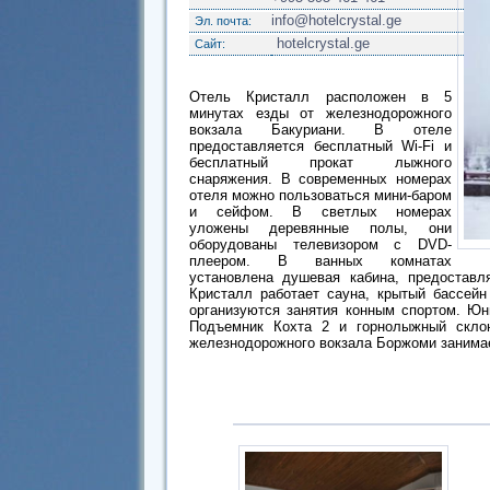
info@hotelcrystal.ge
Эл. почта:
hotelcrystal.ge
Сайт:
Отель Кристалл расположен в 5
минутах езды от железнодорожного
вокзала Бакуриани. В отеле
предоставляется бесплатный Wi-Fi и
бесплатный прокат лыжного
снаряжения. В современных номерах
отеля можно пользоваться мини-баром
и сейфом. В светлых номерах
уложены деревянные полы, они
оборудованы телевизором с DVD-
плеером. В ванных комнатах
установлена душевая кабина, предоставл
Кристалл работает сауна, крытый бассей
организуются занятия конным спортом. Юн
Подъемник Кохта 2 и горнолыжный скло
железнодорожного вокзала Боржоми занимает