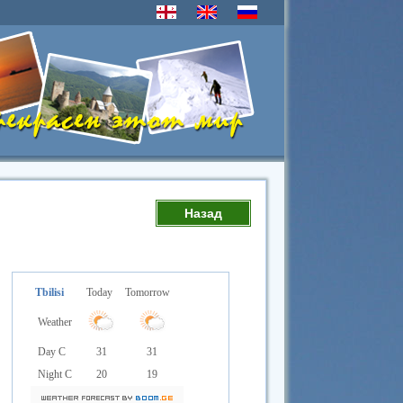
Назад
Tbilisi
Today
Tomorrow
Weather
Day C
31
31
Night C
20
19