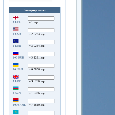
Конвертер валют
1 GEL
= 1 лар
1 USD
= 2.6223 лар
1 EUR
= 3.0264 лар
100 RUB
= 3.2281 лар
10 UAH
= 0.5856 лар
1 GBP
= 3.5296 лар
1 AZN
= 1.5426 лар
1000 AMD
= 7.1610 лар