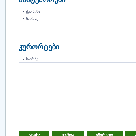
ᲥᲣᲗᲐᲘᲡᲘ
ᲡᲐᲘᲠᲛᲔ
კურორტები
ᲡᲐᲘᲠᲛᲔ
აჭარა
გურია
იმერეთი