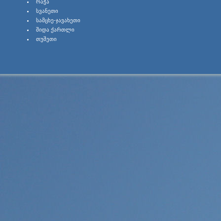
ᲠᲐᲭᲐ
ᲡᲕᲐᲜᲔᲗᲘ
ᲡᲐᲛᲪᲮᲔ-ᲯᲐᲕᲐᲮᲔᲗᲘ
ᲨᲘᲓᲐ ᲥᲐᲠᲗᲚᲘ
ᲗᲣᲨᲔᲗᲘ