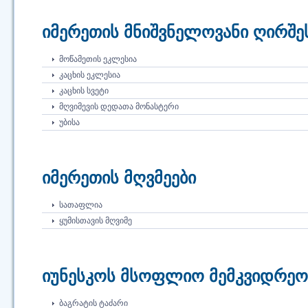
იმერეთის მნიშვნელოვანი ღირშე
ᲛᲝᲬᲐᲛᲔᲗᲘᲡ ᲔᲙᲚᲔᲡᲘᲐ
ᲙᲐᲪᲮᲘᲡ ᲔᲙᲚᲔᲡᲘᲐ
ᲙᲐᲪᲮᲘᲡ ᲡᲕᲔᲢᲘ
ᲛᲦᲕᲘᲛᲔᲕᲘᲡ ᲓᲔᲓᲐᲗᲐ ᲛᲝᲜᲐᲡᲢᲔᲠᲘ
ᲣᲑᲘᲡᲐ
იმერეთის მღვმეები
ᲡᲐᲗᲐᲤᲚᲘᲐ
ᲧᲣᲛᲘᲡᲗᲐᲕᲘᲡ ᲛᲦᲕᲘᲛᲔ
იუნესკოს მსოფლიო მემკვიდრეობ
ᲑᲐᲒᲠᲐᲢᲘᲡ ᲢᲐᲫᲐᲠᲘ