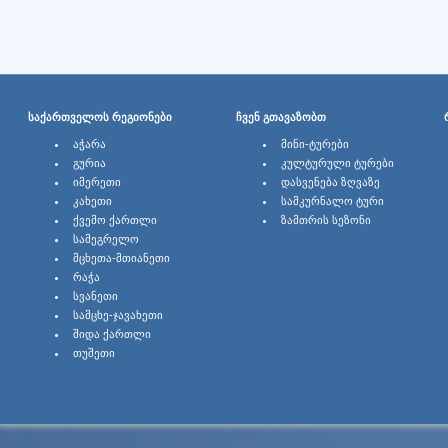
ᲡᲐᲥᲐᲠᲗᲕᲔᲚᲝᲡ ᲠᲔᲒᲘᲝᲜᲔᲑᲘ
ᲩᲕᲔᲜ ᲒᲗᲐᲕᲐᲖᲝᲑᲗ
ᲐᲭᲐᲠᲐ
ᲛᲘᲜᲘ-ᲢᲣᲠᲔᲑᲘ
ᲒᲣᲠᲘᲐ
ᲙᲣᲚᲢᲣᲠᲣᲚᲘ ᲢᲣᲠᲔᲑᲘ
ᲘᲛᲔᲠᲔᲗᲘ
ᲓᲐᲡᲕᲔᲜᲔᲑᲐ ᲖᲦᲕᲐᲖᲔ
ᲙᲐᲮᲔᲗᲘ
ᲡᲐᲛᲙᲣᲠᲜᲐᲚᲝ ᲢᲣᲠᲘ
ᲥᲕᲔᲛᲝ ᲥᲐᲠᲗᲚᲘ
ᲖᲐᲛᲗᲠᲘᲡ ᲡᲔᲖᲝᲜᲘ
ᲡᲐᲛᲔᲒᲠᲔᲚᲝ
ᲛᲪᲮᲔᲗᲐ-ᲛᲗᲘᲐᲜᲔᲗᲘ
ᲠᲐᲭᲐ
ᲡᲕᲐᲜᲔᲗᲘ
ᲡᲐᲛᲪᲮᲔ-ᲯᲐᲕᲐᲮᲔᲗᲘ
ᲨᲘᲓᲐ ᲥᲐᲠᲗᲚᲘ
ᲗᲣᲨᲔᲗᲘ