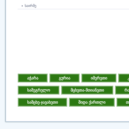
ᲡᲐᲘᲠᲛᲔ
აჭარა
გურია
იმერეთი
სამეგრელო
მცხეთა-მთიანეთი
რა
სამცხე-ჯავახეთი
შიდა ქართლი
თ