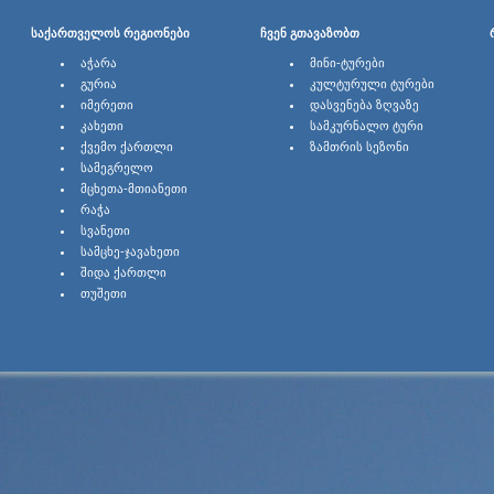
ᲡᲐᲥᲐᲠᲗᲕᲔᲚᲝᲡ ᲠᲔᲒᲘᲝᲜᲔᲑᲘ
ᲩᲕᲔᲜ ᲒᲗᲐᲕᲐᲖᲝᲑᲗ
ᲐᲭᲐᲠᲐ
ᲛᲘᲜᲘ-ᲢᲣᲠᲔᲑᲘ
ᲒᲣᲠᲘᲐ
ᲙᲣᲚᲢᲣᲠᲣᲚᲘ ᲢᲣᲠᲔᲑᲘ
ᲘᲛᲔᲠᲔᲗᲘ
ᲓᲐᲡᲕᲔᲜᲔᲑᲐ ᲖᲦᲕᲐᲖᲔ
ᲙᲐᲮᲔᲗᲘ
ᲡᲐᲛᲙᲣᲠᲜᲐᲚᲝ ᲢᲣᲠᲘ
ᲥᲕᲔᲛᲝ ᲥᲐᲠᲗᲚᲘ
ᲖᲐᲛᲗᲠᲘᲡ ᲡᲔᲖᲝᲜᲘ
ᲡᲐᲛᲔᲒᲠᲔᲚᲝ
ᲛᲪᲮᲔᲗᲐ-ᲛᲗᲘᲐᲜᲔᲗᲘ
ᲠᲐᲭᲐ
ᲡᲕᲐᲜᲔᲗᲘ
ᲡᲐᲛᲪᲮᲔ-ᲯᲐᲕᲐᲮᲔᲗᲘ
ᲨᲘᲓᲐ ᲥᲐᲠᲗᲚᲘ
ᲗᲣᲨᲔᲗᲘ