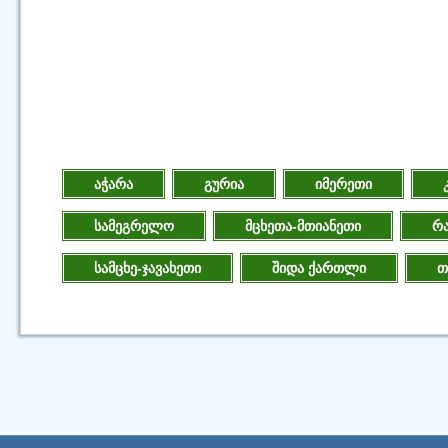
აჭარა
გურია
იმერეთი
სამეგრელო
მცხეთა-მთიანეთი
რა
სამცხე-ჯავახეთი
შიდა ქართლი
თ