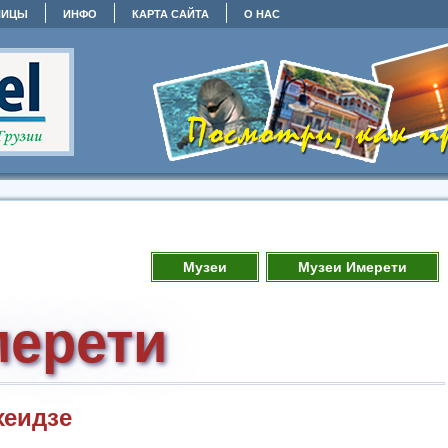
НИЦЫ
ИНФО
КАРТА САЙТА
О НАС
Музеи
Музеи Имерети
мерети
хеидзе