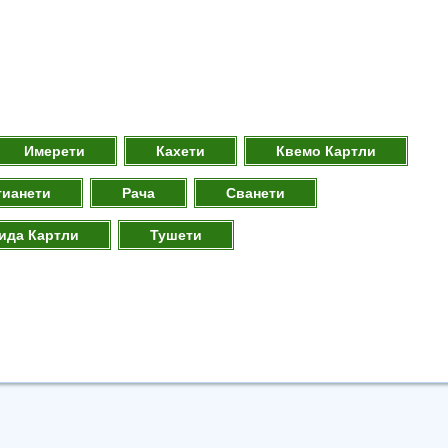
Имерети
Кахети
Квемо Картли
тианети
Рача
Сванети
ида Картли
Тушети