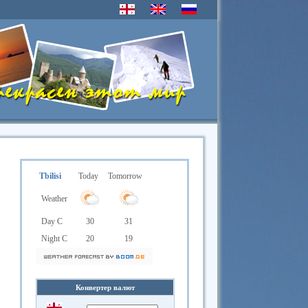
Tbilisi
Today
Tomorrow
Weather
Day C
30
31
Night C
20
19
Конвертер валют