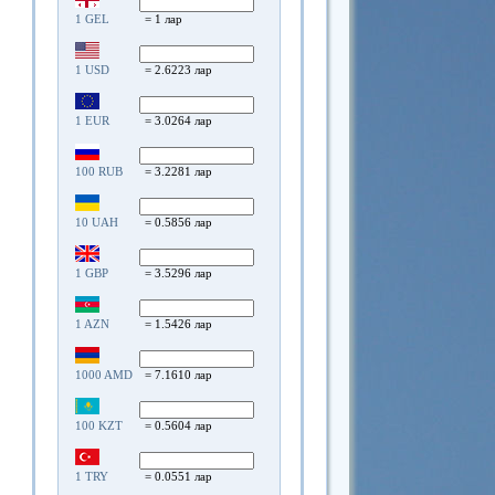
1 GEL
= 1 лар
1 USD
= 2.6223 лар
1 EUR
= 3.0264 лар
100 RUB
= 3.2281 лар
10 UAH
= 0.5856 лар
1 GBP
= 3.5296 лар
1 AZN
= 1.5426 лар
1000 AMD
= 7.1610 лар
100 KZT
= 0.5604 лар
1 TRY
= 0.0551 лар