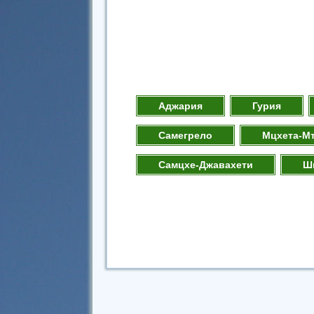
Аджария
Гурия
Самегрело
Мцхета-М
Самцхе-Джавахети
Ш