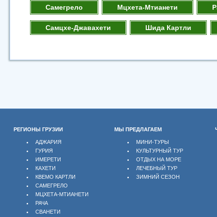
Самегрело
Мцхета-Мтианети
Р
Самцхе-Джавахети
Шида Картли
РЕГИОНЫ ГРУЗИИ
МЫ ПРЕДЛАГАЕМ
АДЖАРИЯ
МИНИ-ТУРЫ
ГУРИЯ
КУЛЬТУРНЫЙ ТУР
ИМЕРЕТИ
ОТДЫХ НА МОРЕ
КАХЕТИ
ЛЕЧЕБНЫЙ ТУР
КВЕМО КАРТЛИ
ЗИМНИЙ СЕЗОН
САМЕГРЕЛО
МЦХЕТА-МТИАНЕТИ
РАЧА
СВАНЕТИ