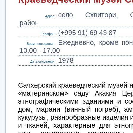
село Схвитори, Са
Адрес:
район
(+995 91) 69 43 87
Телефон:
Ежедневно, кроме пон
Время посещения:
10.00 - 17.00
1978
Дата основания:
Сачхерский краеведческий музей н
«материнском» саду Акакия Цер
этнографическими зданиями и со
дом, марани (винный погреб), а
кукурузы, разнообразные изделия и
и тканей, характерные для этно