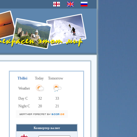
Tbilisi
Today
Tomorrow
Weather
Day C
32
33
Night C
20
21
Конвертер валют