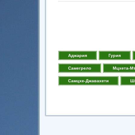
Аджария
Гурия
Самегрело
Мцхета-М
Самцхе-Джавахети
Ш