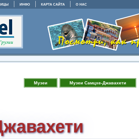
НИЦЫ
ИНФО
КАРТА САЙТА
О НАС
Музеи
Музеи Самцхе-Джавахети
Джавахети