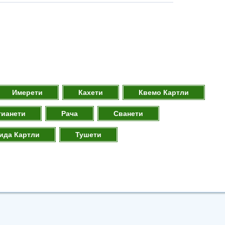
Имерети
Кахети
Квемо Картли
тианети
Рача
Сванети
ида Картли
Тушети