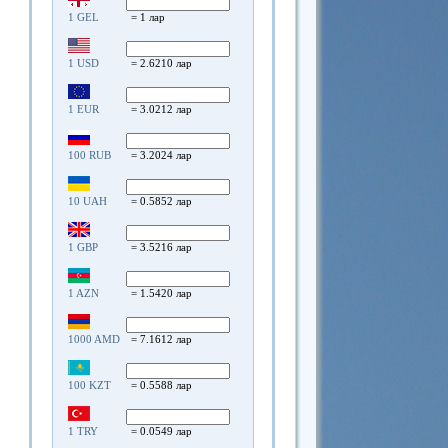
1 GEL
= 1 лар
1 USD
= 2.6210 лар
1 EUR
= 3.0212 лар
100 RUB
= 3.2024 лар
10 UAH
= 0.5852 лар
1 GBP
= 3.5216 лар
1 AZN
= 1.5420 лар
1000 AMD
= 7.1612 лар
100 KZT
= 0.5588 лар
1 TRY
= 0.0549 лар