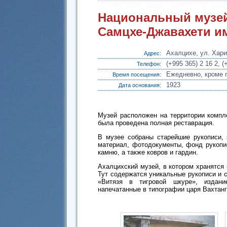
Национальный музей
Самцхе-Джавахети и
Ахалцихе, ул. Ха
Адрес:
(+995 365) 2 16 2, (
Телефон:
Ежедневно, кроме п
Время посещения:
1923
Дата основания:
Музей расположен на территории компле
была проведена полная реставрация.
В музее собраны старейшие рукописи, 
материал, фотодокументы, фонд рукопис
камню, а также ковров и гардин.
Ахалцихский музей, в котором хранятся 
Тут содержатся уникальные рукописи и с
«Витязя в тигровой шкуре», издание
напечатанные в типографии царя Вахтанга