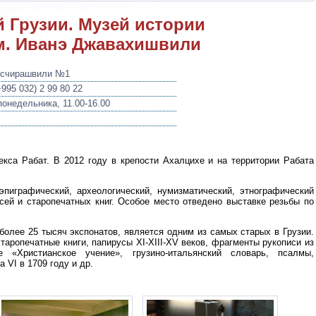
 Грузии. Музей истории
м. Иванэ Джавахишвили
рисчирашвили №1
+995 032) 2 99 80 22
онедельника, 11.00-16.00
кса Рабат. В 2012 году в крепости Ахалцихе и на территории Рабата
эпиграфический, археологический, нумизматический, этнографический
ей и старопечатных книг. Особое место отведено выставке резьбы по
более 25 тысяч экспонатов, является одним из самых старых в Грузии.
таропечатные книги, папирусы XI-XIII-XV веков, фрагменты рукописи из
 «Христианское учение», грузино-итальянский словарь, псалмы,
 VI в 1709 году и др.