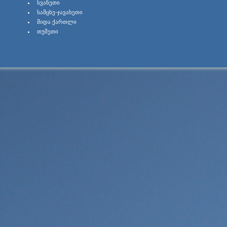
ᲡᲕᲐᲜᲔᲗᲘ
ᲡᲐᲛᲪᲮᲔ-ᲯᲐᲕᲐᲮᲔᲗᲘ
ᲨᲘᲓᲐ ᲥᲐᲠᲗᲚᲘ
ᲗᲣᲨᲔᲗᲘ