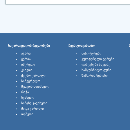
ᲡᲐᲥᲐᲠᲗᲕᲔᲚᲝᲡ ᲠᲔᲒᲘᲝᲜᲔᲑᲘ
ᲩᲕᲔᲜ ᲒᲗᲐᲕᲐᲖᲝᲑᲗ
ᲐᲭᲐᲠᲐ
ᲛᲘᲜᲘ-ᲢᲣᲠᲔᲑᲘ
ᲒᲣᲠᲘᲐ
ᲙᲣᲚᲢᲣᲠᲣᲚᲘ ᲢᲣᲠᲔᲑᲘ
ᲘᲛᲔᲠᲔᲗᲘ
ᲓᲐᲡᲕᲔᲜᲔᲑᲐ ᲖᲦᲕᲐᲖᲔ
ᲙᲐᲮᲔᲗᲘ
ᲡᲐᲛᲙᲣᲠᲜᲐᲚᲝ ᲢᲣᲠᲘ
ᲥᲕᲔᲛᲝ ᲥᲐᲠᲗᲚᲘ
ᲖᲐᲛᲗᲠᲘᲡ ᲡᲔᲖᲝᲜᲘ
ᲡᲐᲛᲔᲒᲠᲔᲚᲝ
ᲛᲪᲮᲔᲗᲐ-ᲛᲗᲘᲐᲜᲔᲗᲘ
ᲠᲐᲭᲐ
ᲡᲕᲐᲜᲔᲗᲘ
ᲡᲐᲛᲪᲮᲔ-ᲯᲐᲕᲐᲮᲔᲗᲘ
ᲨᲘᲓᲐ ᲥᲐᲠᲗᲚᲘ
ᲗᲣᲨᲔᲗᲘ