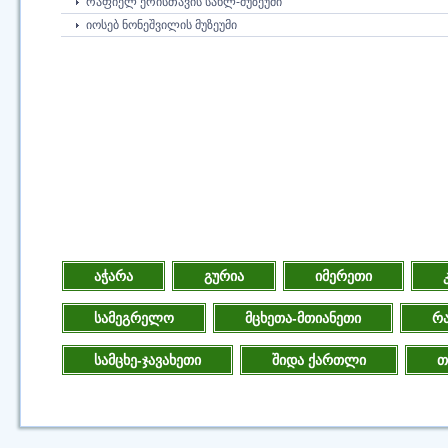
ᲠᲐᲤᲘᲔᲚ ᲔᲠᲘᲡᲗᲐᲕᲘᲡ ᲡᲐᲮᲚ-ᲛᲣᲖᲔᲣᲛᲘ
ᲘᲝᲡᲔᲑ ᲜᲝᲜᲔᲨᲕᲘᲚᲘᲡ ᲛᲣᲖᲔᲣᲛᲘ
აჭარა
გურია
იმერეთი
სამეგრელო
მცხეთა-მთიანეთი
რა
სამცხე-ჯავახეთი
შიდა ქართლი
თ