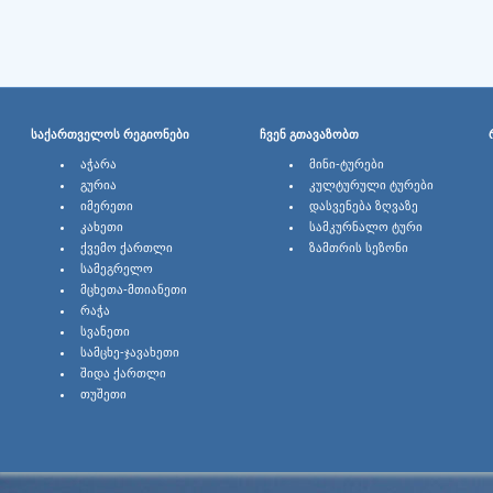
ᲡᲐᲥᲐᲠᲗᲕᲔᲚᲝᲡ ᲠᲔᲒᲘᲝᲜᲔᲑᲘ
ᲩᲕᲔᲜ ᲒᲗᲐᲕᲐᲖᲝᲑᲗ
ᲐᲭᲐᲠᲐ
ᲛᲘᲜᲘ-ᲢᲣᲠᲔᲑᲘ
ᲒᲣᲠᲘᲐ
ᲙᲣᲚᲢᲣᲠᲣᲚᲘ ᲢᲣᲠᲔᲑᲘ
ᲘᲛᲔᲠᲔᲗᲘ
ᲓᲐᲡᲕᲔᲜᲔᲑᲐ ᲖᲦᲕᲐᲖᲔ
ᲙᲐᲮᲔᲗᲘ
ᲡᲐᲛᲙᲣᲠᲜᲐᲚᲝ ᲢᲣᲠᲘ
ᲥᲕᲔᲛᲝ ᲥᲐᲠᲗᲚᲘ
ᲖᲐᲛᲗᲠᲘᲡ ᲡᲔᲖᲝᲜᲘ
ᲡᲐᲛᲔᲒᲠᲔᲚᲝ
ᲛᲪᲮᲔᲗᲐ-ᲛᲗᲘᲐᲜᲔᲗᲘ
ᲠᲐᲭᲐ
ᲡᲕᲐᲜᲔᲗᲘ
ᲡᲐᲛᲪᲮᲔ-ᲯᲐᲕᲐᲮᲔᲗᲘ
ᲨᲘᲓᲐ ᲥᲐᲠᲗᲚᲘ
ᲗᲣᲨᲔᲗᲘ