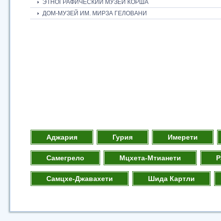
ЭТНОГРАФИЧЕСКИЙ МУЗЕЙ КОРША
ДОМ-МУЗЕЙ ИМ. МИРЗА ГЕЛОВАНИ
Аджария
Гурия
Имерети
Самегрело
Мцхета-Мтианети
Р
Самцхе-Джавахети
Шида Картли