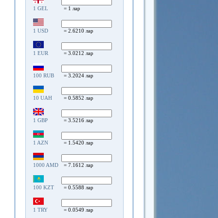
1 GEL
= 1 лар
1 USD
= 2.6210 лар
1 EUR
= 3.0212 лар
100 RUB
= 3.2024 лар
10 UAH
= 0.5852 лар
1 GBP
= 3.5216 лар
1 AZN
= 1.5420 лар
1000 AMD
= 7.1612 лар
100 KZT
= 0.5588 лар
1 TRY
= 0.0549 лар