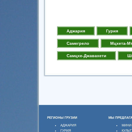
Аджария
Гурия
Самегрело
Мцхета-М
Самцхе-Джавахети
Ш
РЕГИОНЫ ГРУЗИИ
МЫ ПРЕДЛАГ
АДЖАРИЯ
МИНИ
ГУРИЯ
КУЛЬТ