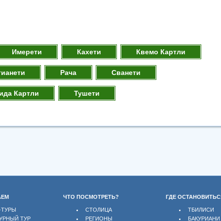
Имерети
Кахети
Квемо Картли
тианети
Рача
Сванети
ида Картли
Тушети
АЕМ
ЧТО ПОСМОТРЕТЬ?
ГДЕ ОСТАНОВИТЬС
-ТУРЫ
СТОЛИЦА
ТБИЛИСИ
УРНЫЙ ТУР
РЕГИОНЫ
БАКУРИАНИ