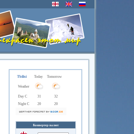
Tbilisi
Today
Tomorrow
Weather
Day C
31
32
Night C
20
20
Конвертер валют