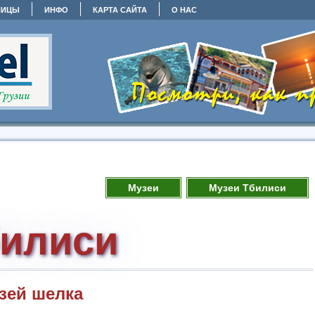
НИЦЫ
ИНФО
КАРТА САЙТА
О НАС
Музеи
Музеи Тбилиси
билиси
зей шелка