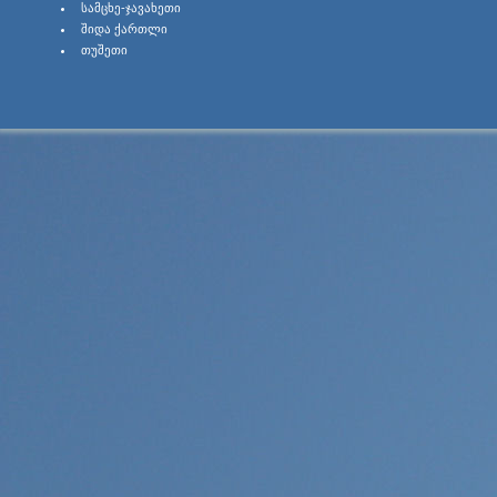
ᲡᲐᲛᲪᲮᲔ-ᲯᲐᲕᲐᲮᲔᲗᲘ
ᲨᲘᲓᲐ ᲥᲐᲠᲗᲚᲘ
ᲗᲣᲨᲔᲗᲘ