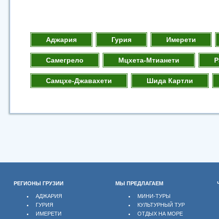
Аджария
Гурия
Имерети
Самегрело
Мцхета-Мтианети
Р
Самцхе-Джавахети
Шида Картли
РЕГИОНЫ ГРУЗИИ
МЫ ПРЕДЛАГАЕМ
АДЖАРИЯ
МИНИ-ТУРЫ
ГУРИЯ
КУЛЬТУРНЫЙ ТУР
ИМЕРЕТИ
ОТДЫХ НА МОРЕ