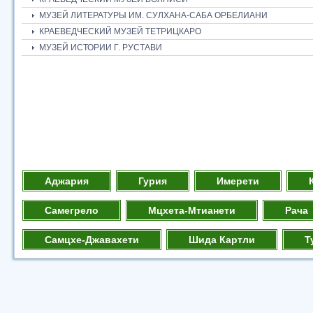
МУЗЕЙ ЛИТЕРАТУРЫ ИМ. СУЛХАНА-САБА ОРБЕЛИАНИ
КРАЕВЕДЧЕСКИЙ МУЗЕЙ ТЕТРИЦКАРО
МУЗЕЙ ИСТОРИИ Г. РУСТАВИ
Аджария
Гурия
Имерети
Самегрело
Мцхета-Мтианети
Рача
Самцхе-Джавахети
Шида Картли
Т