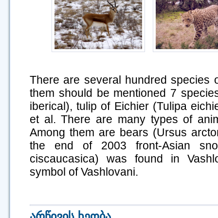
There are several hundred species o
them should be mentioned 7 species o
iberical), tulip of Eichier (Tulipa eichi
et al. There are many types of anima
Among them are bears (Ursus arctors
the end of 2003 front-Asian sn
ciscaucasica) was found in Vashl
symbol of Vashlovani.
არწივის ხეობა