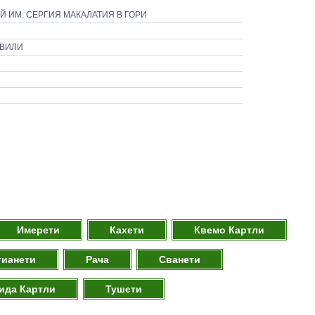
 ИМ. СЕРГИЯ МАКАЛАТИЯ В ГОРИ
ШВИЛИ
Имерети
Кахети
Квемо Картли
тианети
Рача
Сванети
ида Картли
Тушети