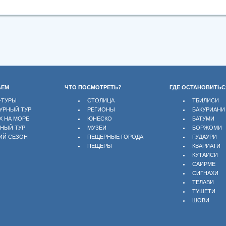
АЕМ
ЧТО ПОСМОТРЕТЬ?
ГДЕ ОСТАНОВИТЬС
-ТУРЫ
СТОЛИЦА
ТБИЛИСИ
УРНЫЙ ТУР
РЕГИОНЫ
БАКУРИАНИ
Х НА МОРЕ
ЮНЕСКО
БАТУМИ
БНЫЙ ТУР
МУЗЕИ
БОРЖОМИ
ИЙ СЕЗОН
ПЕЩЕРНЫЕ ГОРОДА
ГУДАУРИ
ПЕЩЕРЫ
КВАРИАТИ
КУТАИСИ
САИРМЕ
СИГНАХИ
ТЕЛАВИ
ТУШЕТИ
ШОВИ