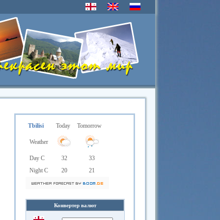
Tbilisi
Today
Tomorrow
Weather
Day C
32
33
Night C
20
21
Конвертер валют