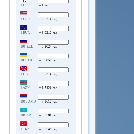
1 GEL
= 1 лар
1 USD
= 2.6210 лар
1 EUR
= 3.0212 лар
100 RUB
= 3.2024 лар
10 UAH
= 0.5852 лар
1 GBP
= 3.5216 лар
1 AZN
= 1.5420 лар
1000 AMD
= 7.1612 лар
100 KZT
= 0.5588 лар
1 TRY
= 0.0549 лар