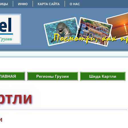
НИЦЫ
ИНФО
КАРТА САЙТА
О НАС
ЛАВНАЯ
Регионы Грузии
Шида Картли
ртли
и