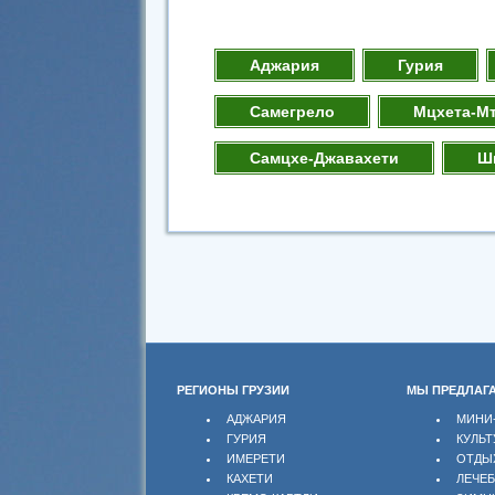
Аджария
Гурия
Самегрело
Мцхета-М
Самцхе-Джавахети
Ш
РЕГИОНЫ ГРУЗИИ
МЫ ПРЕДЛАГ
АДЖАРИЯ
МИНИ
ГУРИЯ
КУЛЬТ
ИМЕРЕТИ
ОТДЫ
КАХЕТИ
ЛЕЧЕ