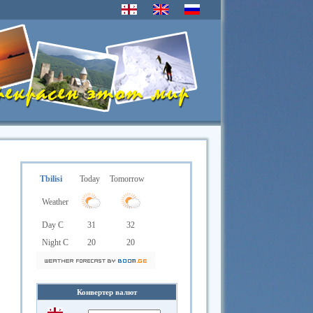
Tbilisi
Today
Tomorrow
Weather
Day C
31
32
Night C
20
20
Конвертер валют