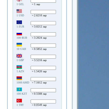
1 GEL
= 1 лар
1 USD
= 2.6210 лар
1 EUR
= 3.0212 лар
100 RUB
= 3.2024 лар
10 UAH
= 0.5852 лар
1 GBP
= 3.5216 лар
1 AZN
= 1.5420 лар
1000 AMD
= 7.1612 лар
100 KZT
= 0.5588 лар
1 TRY
= 0.0549 лар