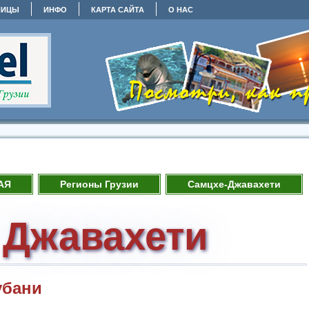
НИЦЫ
ИНФО
КАРТА САЙТА
О НАС
АЯ
Регионы Грузии
Самцхе-Джавахети
 Джавахети
убани