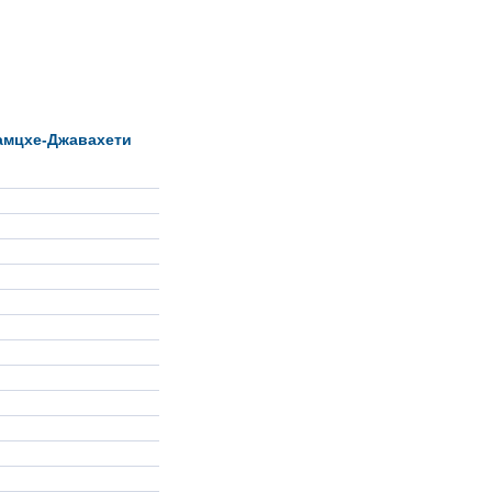
амцхе-Джавахети