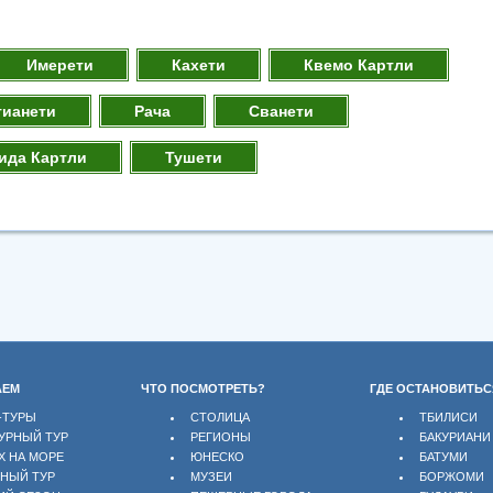
Имерети
Кахети
Квемо Картли
тианети
Рача
Сванети
ида Картли
Тушети
АЕМ
ЧТО ПОСМОТРЕТЬ?
ГДЕ ОСТАНОВИТЬС
-ТУРЫ
СТОЛИЦА
ТБИЛИСИ
УРНЫЙ ТУР
РЕГИОНЫ
БАКУРИАНИ
Х НА МОРЕ
ЮНЕСКО
БАТУМИ
БНЫЙ ТУР
МУЗЕИ
БОРЖОМИ