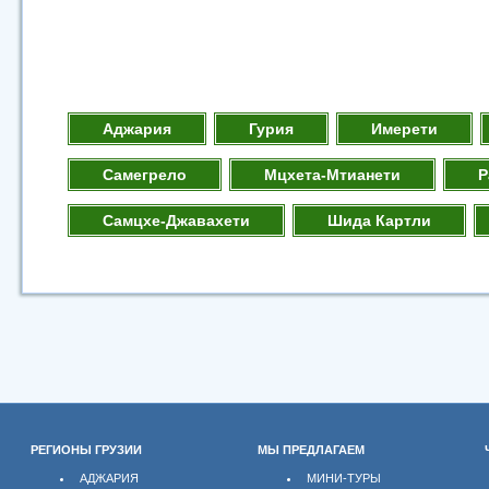
Аджария
Гурия
Имерети
Самегрело
Мцхета-Мтианети
Р
Самцхе-Джавахети
Шида Картли
РЕГИОНЫ ГРУЗИИ
МЫ ПРЕДЛАГАЕМ
АДЖАРИЯ
МИНИ-ТУРЫ