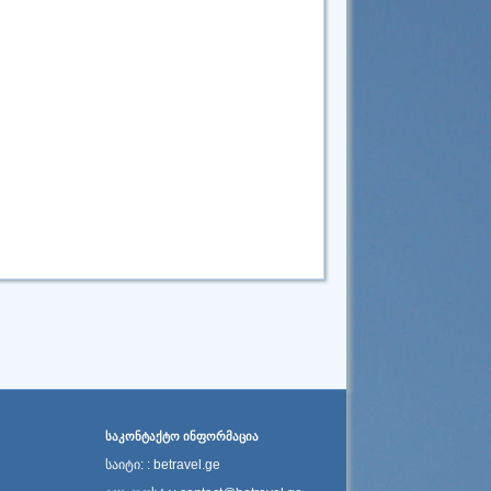
ᲡᲐᲙᲝᲜᲢᲐᲥᲢᲝ ᲘᲜᲤᲝᲠᲛᲐᲪᲘᲐ
საიტი: : betravel.ge