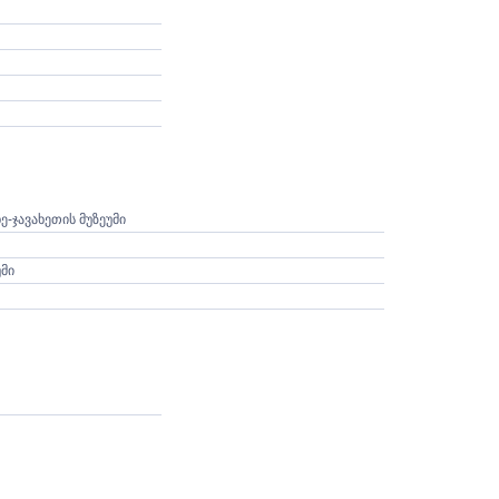
-ᲯᲐᲕᲐᲮᲔᲗᲘᲡ ᲛᲣᲖᲔᲣᲛᲘ
ᲛᲘ