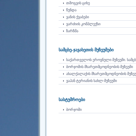
ᲗᲛᲝᲒᲕᲘᲡ ᲪᲘᲮᲔ
ᲬᲣᲜᲓᲐ
ᲕᲐᲜᲘᲡ ᲥᲕᲐᲑᲔᲑᲘ
ᲕᲐᲠᲫᲘᲘᲡ ᲙᲝᲛᲞᲚᲔᲥᲡᲘ
ᲖᲐᲠᲖᲛᲐ
სამცხე-ჯავახეთის მუზეუმები
ᲡᲐᲥᲐᲠᲗᲕᲔᲚᲝᲡ ᲔᲠᲝᲕᲜᲣᲚᲘ ᲛᲣᲖᲔᲣᲛᲘ. ᲡᲐᲛᲪᲮᲔ
ᲑᲝᲠᲯᲝᲛᲘᲡ ᲛᲮᲐᲠᲔᲗᲛᲪᲝᲓᲜᲔᲝᲑᲘᲡ ᲛᲣᲖᲔᲣᲛᲘ
ᲐᲮᲐᲚᲥᲐᲚᲐᲥᲘᲡ ᲛᲮᲐᲠᲔᲗᲛᲪᲝᲓᲜᲔᲝᲑᲘᲡ ᲛᲣᲖᲔᲣ
ᲕᲐᲰᲐᲜ ᲢᲔᲠᲘᲐᲜᲘᲡ ᲡᲐᲮᲚ-ᲛᲣᲖᲔᲣᲛᲘ
სასტუმროები
ᲑᲝᲠᲯᲝᲛᲘ