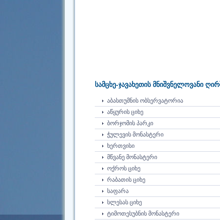
სამცხე-ჯავახეთის მნიშვნელოვანი ღირ
ᲐᲑᲐᲡᲗᲣᲛᲜᲘᲡ ᲝᲑᲡᲔᲠᲕᲐᲢᲝᲠᲘᲐ
ᲐᲬᲧᲣᲠᲘᲡ ᲪᲘᲮᲔ
ᲑᲝᲠᲯᲝᲛᲘᲡ ᲞᲐᲠᲙᲘ
ᲭᲣᲚᲔᲕᲘᲡ ᲛᲝᲜᲐᲡᲢᲔᲠᲘ
ᲮᲔᲠᲗᲕᲘᲡᲘ
ᲛᲬᲕᲐᲜᲔ ᲛᲝᲜᲐᲡᲢᲔᲠᲘ
ᲝᲥᲠᲝᲡ ᲪᲘᲮᲔ
ᲠᲐᲑᲐᲗᲘᲡ ᲪᲘᲮᲔ
ᲡᲐᲤᲐᲠᲐ
ᲡᲚᲔᲡᲐᲡ ᲪᲘᲮᲔ
ᲢᲘᲛᲝᲗᲔᲡᲣᲑᲜᲘᲡ ᲛᲝᲜᲐᲡᲢᲔᲠᲘ