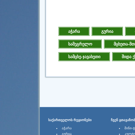
აჭარა
გურია
სამეგრელო
მცხეთა-მთ
სამცხე-ჯავახეთი
შიდა 
ᲡᲐᲥᲐᲠᲗᲕᲔᲚᲝᲡ ᲠᲔᲒᲘᲝᲜᲔᲑᲘ
ᲩᲕᲔᲜ ᲒᲗᲐᲕᲐᲖᲝ
ᲐᲭᲐᲠᲐ
ᲛᲘᲜᲘ-
ᲒᲣᲠᲘᲐ
ᲙᲣᲚᲢ