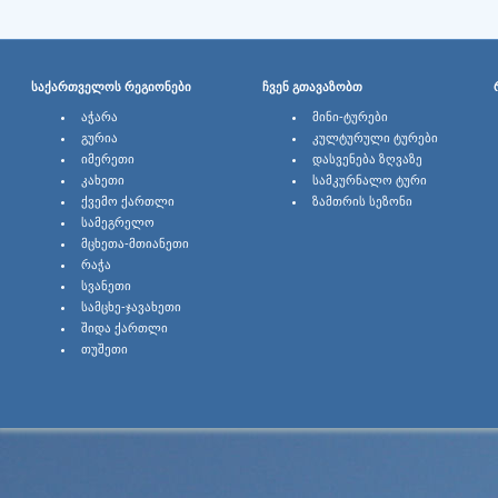
ᲡᲐᲥᲐᲠᲗᲕᲔᲚᲝᲡ ᲠᲔᲒᲘᲝᲜᲔᲑᲘ
ᲩᲕᲔᲜ ᲒᲗᲐᲕᲐᲖᲝᲑᲗ
ᲐᲭᲐᲠᲐ
ᲛᲘᲜᲘ-ᲢᲣᲠᲔᲑᲘ
ᲒᲣᲠᲘᲐ
ᲙᲣᲚᲢᲣᲠᲣᲚᲘ ᲢᲣᲠᲔᲑᲘ
ᲘᲛᲔᲠᲔᲗᲘ
ᲓᲐᲡᲕᲔᲜᲔᲑᲐ ᲖᲦᲕᲐᲖᲔ
ᲙᲐᲮᲔᲗᲘ
ᲡᲐᲛᲙᲣᲠᲜᲐᲚᲝ ᲢᲣᲠᲘ
ᲥᲕᲔᲛᲝ ᲥᲐᲠᲗᲚᲘ
ᲖᲐᲛᲗᲠᲘᲡ ᲡᲔᲖᲝᲜᲘ
ᲡᲐᲛᲔᲒᲠᲔᲚᲝ
ᲛᲪᲮᲔᲗᲐ-ᲛᲗᲘᲐᲜᲔᲗᲘ
ᲠᲐᲭᲐ
ᲡᲕᲐᲜᲔᲗᲘ
ᲡᲐᲛᲪᲮᲔ-ᲯᲐᲕᲐᲮᲔᲗᲘ
ᲨᲘᲓᲐ ᲥᲐᲠᲗᲚᲘ
ᲗᲣᲨᲔᲗᲘ