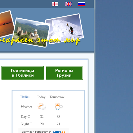
Гостиницы
Регионы
в Тбилиси
Грузии
Tbilisi
Today
Tomorrow
Weather
Day C
32
33
Night C
20
21