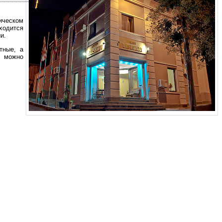
ическом
ходится
и.
тные, а
 можно