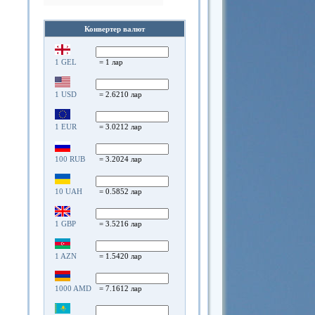
Конвертер валют
1 GEL
= 1 лар
1 USD
= 2.6210 лар
1 EUR
= 3.0212 лар
100 RUB
= 3.2024 лар
10 UAH
= 0.5852 лар
1 GBP
= 3.5216 лар
1 AZN
= 1.5420 лар
1000 AMD
= 7.1612 лар