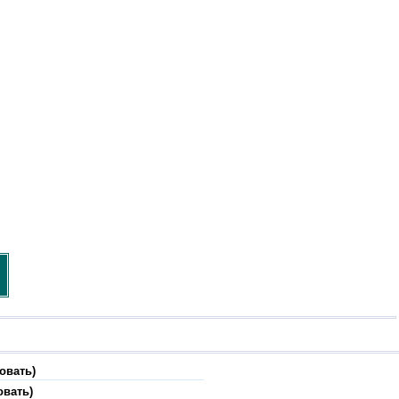
овать)
овать)