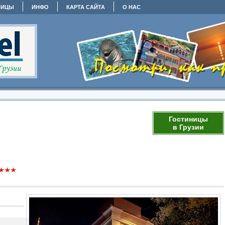
НИЦЫ
ИНФО
КАРТА САЙТА
О НАС
Гостиницы
в Грузии