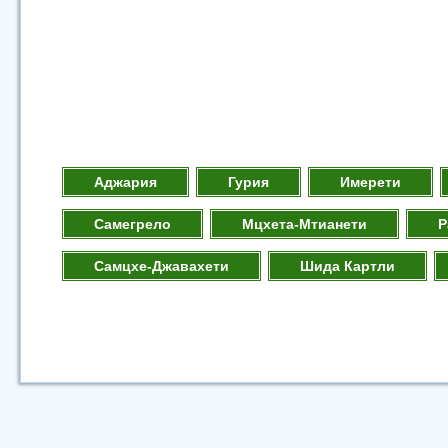
Аджария
Гурия
Имерети
Самегрело
Мцхета-Мтианети
Р
Самцхе-Джавахети
Шида Картли