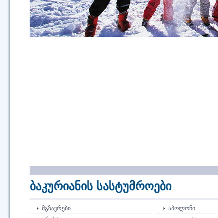
ბაკურიანის სასტუმროები
ᲛᲒᲖᲐᲕᲠᲔᲑᲘ
ᲐᲞᲝᲚᲝᲜᲘ