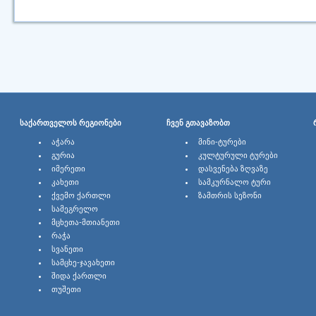
ᲡᲐᲥᲐᲠᲗᲕᲔᲚᲝᲡ ᲠᲔᲒᲘᲝᲜᲔᲑᲘ
ᲩᲕᲔᲜ ᲒᲗᲐᲕᲐᲖᲝᲑᲗ
ᲐᲭᲐᲠᲐ
ᲛᲘᲜᲘ-ᲢᲣᲠᲔᲑᲘ
ᲒᲣᲠᲘᲐ
ᲙᲣᲚᲢᲣᲠᲣᲚᲘ ᲢᲣᲠᲔᲑᲘ
ᲘᲛᲔᲠᲔᲗᲘ
ᲓᲐᲡᲕᲔᲜᲔᲑᲐ ᲖᲦᲕᲐᲖᲔ
ᲙᲐᲮᲔᲗᲘ
ᲡᲐᲛᲙᲣᲠᲜᲐᲚᲝ ᲢᲣᲠᲘ
ᲥᲕᲔᲛᲝ ᲥᲐᲠᲗᲚᲘ
ᲖᲐᲛᲗᲠᲘᲡ ᲡᲔᲖᲝᲜᲘ
ᲡᲐᲛᲔᲒᲠᲔᲚᲝ
ᲛᲪᲮᲔᲗᲐ-ᲛᲗᲘᲐᲜᲔᲗᲘ
ᲠᲐᲭᲐ
ᲡᲕᲐᲜᲔᲗᲘ
ᲡᲐᲛᲪᲮᲔ-ᲯᲐᲕᲐᲮᲔᲗᲘ
ᲨᲘᲓᲐ ᲥᲐᲠᲗᲚᲘ
ᲗᲣᲨᲔᲗᲘ