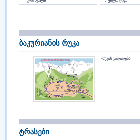
ᲙᲠᲘᲡᲢᲐᲚᲘ
ᲕᲘᲚᲐ ᲕᲘᲢᲐ
ბაკურიანის რუკა
ᲠᲣᲙᲘᲡ ᲒᲐᲓᲘᲓᲔᲑᲐ
ტრასები