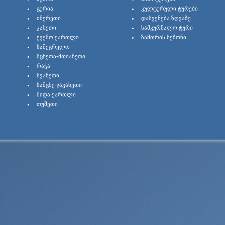
ᲒᲣᲠᲘᲐ
ᲙᲣᲚᲢᲣᲠᲣᲚᲘ ᲢᲣᲠᲔᲑᲘ
ᲘᲛᲔᲠᲔᲗᲘ
ᲓᲐᲡᲕᲔᲜᲔᲑᲐ ᲖᲦᲕᲐᲖᲔ
ᲙᲐᲮᲔᲗᲘ
ᲡᲐᲛᲙᲣᲠᲜᲐᲚᲝ ᲢᲣᲠᲘ
ᲥᲕᲔᲛᲝ ᲥᲐᲠᲗᲚᲘ
ᲖᲐᲛᲗᲠᲘᲡ ᲡᲔᲖᲝᲜᲘ
ᲡᲐᲛᲔᲒᲠᲔᲚᲝ
ᲛᲪᲮᲔᲗᲐ-ᲛᲗᲘᲐᲜᲔᲗᲘ
ᲠᲐᲭᲐ
ᲡᲕᲐᲜᲔᲗᲘ
ᲡᲐᲛᲪᲮᲔ-ᲯᲐᲕᲐᲮᲔᲗᲘ
ᲨᲘᲓᲐ ᲥᲐᲠᲗᲚᲘ
ᲗᲣᲨᲔᲗᲘ