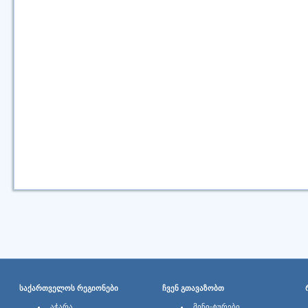
ᲡᲐᲥᲐᲠᲗᲕᲔᲚᲝᲡ ᲠᲔᲒᲘᲝᲜᲔᲑᲘ
ᲩᲕᲔᲜ ᲒᲗᲐᲕᲐᲖᲝᲑᲗ
ᲐᲭᲐᲠᲐ
ᲛᲘᲜᲘ-ᲢᲣᲠᲔᲑᲘ