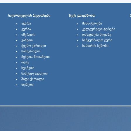
ᲡᲐᲥᲐᲠᲗᲕᲔᲚᲝᲡ ᲠᲔᲒᲘᲝᲜᲔᲑᲘ
ᲩᲕᲔᲜ ᲒᲗᲐᲕᲐᲖᲝᲑᲗ
ᲐᲭᲐᲠᲐ
ᲛᲘᲜᲘ-ᲢᲣᲠᲔᲑᲘ
ᲒᲣᲠᲘᲐ
ᲙᲣᲚᲢᲣᲠᲣᲚᲘ ᲢᲣᲠᲔᲑᲘ
ᲘᲛᲔᲠᲔᲗᲘ
ᲓᲐᲡᲕᲔᲜᲔᲑᲐ ᲖᲦᲕᲐᲖᲔ
ᲙᲐᲮᲔᲗᲘ
ᲡᲐᲛᲙᲣᲠᲜᲐᲚᲝ ᲢᲣᲠᲘ
ᲥᲕᲔᲛᲝ ᲥᲐᲠᲗᲚᲘ
ᲖᲐᲛᲗᲠᲘᲡ ᲡᲔᲖᲝᲜᲘ
ᲡᲐᲛᲔᲒᲠᲔᲚᲝ
ᲛᲪᲮᲔᲗᲐ-ᲛᲗᲘᲐᲜᲔᲗᲘ
ᲠᲐᲭᲐ
ᲡᲕᲐᲜᲔᲗᲘ
ᲡᲐᲛᲪᲮᲔ-ᲯᲐᲕᲐᲮᲔᲗᲘ
ᲨᲘᲓᲐ ᲥᲐᲠᲗᲚᲘ
ᲗᲣᲨᲔᲗᲘ