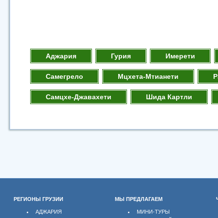
Аджария
Гурия
Имерети
Самегрело
Мцхета-Мтианети
Р
Самцхе-Джавахети
Шида Картли
РЕГИОНЫ ГРУЗИИ
МЫ ПРЕДЛАГАЕМ
АДЖАРИЯ
МИНИ-ТУРЫ