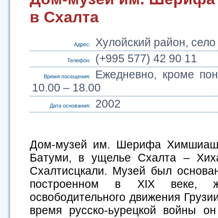
в Схалта
Хулойский район, село
Адрес:
(+995 577) 42 90 11
Телефон:
Ежедневно, кроме пон
Время посещения:
10.00 – 18.00
2002
Дата основания:
Дом-музей им. Шерифа Химшиашв
Батуми, в ущелье Схалта – Хих
Схалтисцкали. Музей был основан
построенном в XIX веке, ж
освободительного движения Груз
время русско-ьурецкой войны о