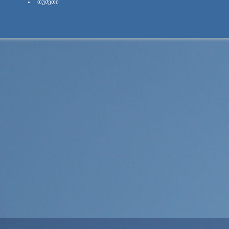
ᲗᲣᲨᲔᲗᲘ