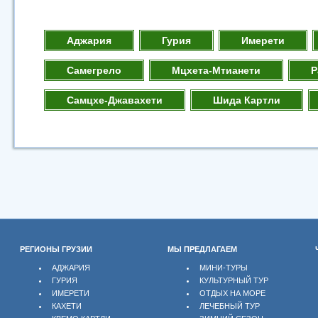
Аджария
Гурия
Имерети
Самегрело
Мцхета-Мтианети
Р
Самцхе-Джавахети
Шида Картли
РЕГИОНЫ ГРУЗИИ
МЫ ПРЕДЛАГАЕМ
АДЖАРИЯ
МИНИ-ТУРЫ
ГУРИЯ
КУЛЬТУРНЫЙ ТУР
ИМЕРЕТИ
ОТДЫХ НА МОРЕ
КАХЕТИ
ЛЕЧЕБНЫЙ ТУР