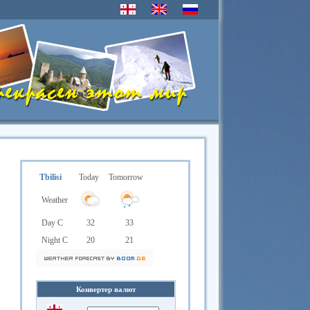
Tbilisi
Today
Tomorrow
Weather
Day C
32
33
Night C
20
21
Конвертер валют