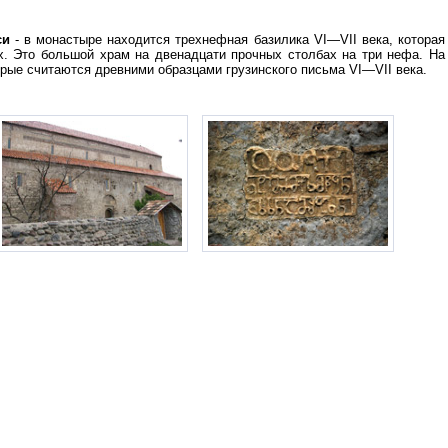
си
- в монастыре находится трехнефная базилика VI—VII века, которая
х. Это большой храм на двенадцати прочных столбах на три нефа. На
рые считаются древними образцами грузинского письма VI—VII века.