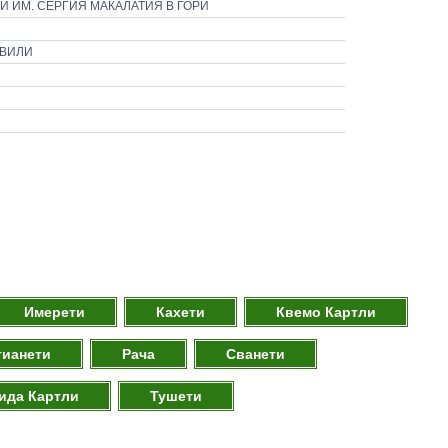
 ИМ. СЕРГИЯ МАКАЛАТИЯ В ГОРИ
ШВИЛИ
Имерети
Кахети
Квемо Картли
тианети
Рача
Сванети
ида Картли
Тушети