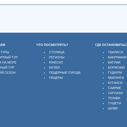
АЕМ
ЧТО ПОСМОТРЕТЬ?
ГДЕ ОСТАНОВИТЬС
-ТУРЫ
СТОЛИЦА
ТБИЛИСИ
УРНЫЙ ТУР
РЕГИОНЫ
БАКУРИАНИ
Х НА МОРЕ
ЮНЕСКО
БАТУМИ
БНЫЙ ТУР
МУЗЕИ
БОРЖОМИ
ИЙ СЕЗОН
ПЕЩЕРНЫЕ ГОРОДА
ГУДАУРИ
ПЕЩЕРЫ
КВАРИАТИ
КУТАИСИ
САИРМЕ
СИГНАХИ
ТЕЛАВИ
ТУШЕТИ
ШОВИ