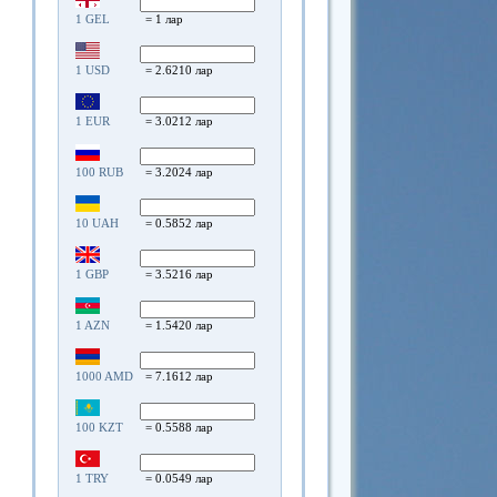
1 GEL
= 1 лар
1 USD
= 2.6210 лар
1 EUR
= 3.0212 лар
100 RUB
= 3.2024 лар
10 UAH
= 0.5852 лар
1 GBP
= 3.5216 лар
1 AZN
= 1.5420 лар
1000 AMD
= 7.1612 лар
100 KZT
= 0.5588 лар
1 TRY
= 0.0549 лар