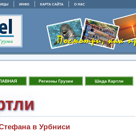
НИЦЫ
ИНФО
КАРТА САЙТА
О НАС
ЛАВНАЯ
Регионы Грузии
Шида Картли
ртли
Стефана в Урбниси