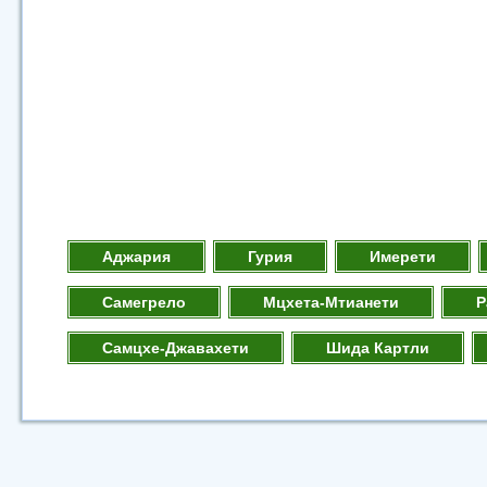
Аджария
Гурия
Имерети
Самегрело
Мцхета-Мтианети
Р
Самцхе-Джавахети
Шида Картли