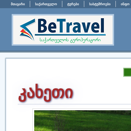
მთავარი
საქართველო
ტურები
სასტუმროები
ინფო
კახეთი