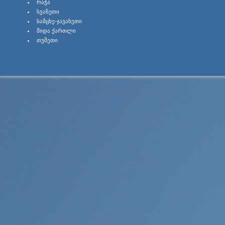
ᲠᲐᲭᲐ
ᲡᲕᲐᲜᲔᲗᲘ
ᲡᲐᲛᲪᲮᲔ-ᲯᲐᲕᲐᲮᲔᲗᲘ
ᲨᲘᲓᲐ ᲥᲐᲠᲗᲚᲘ
ᲗᲣᲨᲔᲗᲘ