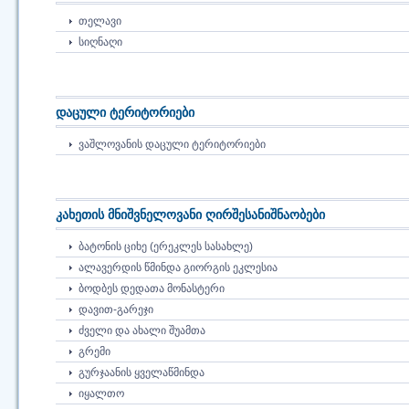
ᲗᲔᲚᲐᲕᲘ
ᲡᲘᲦᲜᲐᲦᲘ
დაცული ტერიტორიები
ᲕᲐᲨᲚᲝᲕᲐᲜᲘᲡ ᲓᲐᲪᲣᲚᲘ ᲢᲔᲠᲘᲢᲝᲠᲘᲔᲑᲘ
კახეთის მნიშვნელოვანი ღირშესანიშნაობები
ᲑᲐᲢᲝᲜᲘᲡ ᲪᲘᲮᲔ (ᲔᲠᲔᲙᲚᲔᲡ ᲡᲐᲡᲐᲮᲚᲔ)
ᲐᲚᲐᲕᲔᲠᲓᲘᲡ ᲬᲛᲘᲜᲓᲐ ᲒᲘᲝᲠᲒᲘᲡ ᲔᲙᲚᲔᲡᲘᲐ
ᲑᲝᲓᲑᲔᲡ ᲓᲔᲓᲐᲗᲐ ᲛᲝᲜᲐᲡᲢᲔᲠᲘ
ᲓᲐᲕᲘᲗ-ᲒᲐᲠᲔᲯᲘ
ᲫᲕᲔᲚᲘ ᲓᲐ ᲐᲮᲐᲚᲘ ᲨᲣᲐᲛᲗᲐ
ᲒᲠᲔᲛᲘ
ᲒᲣᲠᲯᲐᲐᲜᲘᲡ ᲧᲕᲔᲚᲐᲬᲛᲘᲜᲓᲐ
ᲘᲧᲐᲚᲗᲝ