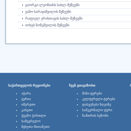
ᲒᲘᲝᲠᲒᲘ ᲚᲔᲝᲜᲘᲫᲘᲡ ᲡᲐᲮᲚ-ᲛᲣᲖᲔᲣᲛᲘ
ᲕᲐᲜᲝ ᲡᲐᲠᲐᲯᲘᲨᲕᲘᲚᲘᲡ ᲛᲣᲖᲔᲣᲛᲘ
ᲠᲐᲤᲘᲔᲚ ᲔᲠᲘᲡᲗᲐᲕᲘᲡ ᲡᲐᲮᲚ-ᲛᲣᲖᲔᲣᲛᲘ
ᲘᲝᲡᲔᲑ ᲜᲝᲜᲔᲨᲕᲘᲚᲘᲡ ᲛᲣᲖᲔᲣᲛᲘ
ᲡᲐᲥᲐᲠᲗᲕᲔᲚᲝᲡ ᲠᲔᲒᲘᲝᲜᲔᲑᲘ
ᲩᲕᲔᲜ ᲒᲗᲐᲕᲐᲖᲝᲑᲗ
ᲐᲭᲐᲠᲐ
ᲛᲘᲜᲘ-ᲢᲣᲠᲔᲑᲘ
ᲒᲣᲠᲘᲐ
ᲙᲣᲚᲢᲣᲠᲣᲚᲘ ᲢᲣᲠᲔᲑᲘ
ᲘᲛᲔᲠᲔᲗᲘ
ᲓᲐᲡᲕᲔᲜᲔᲑᲐ ᲖᲦᲕᲐᲖᲔ
ᲙᲐᲮᲔᲗᲘ
ᲡᲐᲛᲙᲣᲠᲜᲐᲚᲝ ᲢᲣᲠᲘ
ᲥᲕᲔᲛᲝ ᲥᲐᲠᲗᲚᲘ
ᲖᲐᲛᲗᲠᲘᲡ ᲡᲔᲖᲝᲜᲘ
ᲡᲐᲛᲔᲒᲠᲔᲚᲝ
ᲛᲪᲮᲔᲗᲐ-ᲛᲗᲘᲐᲜᲔᲗᲘ