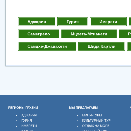
Аджария
Гурия
Имерети
Самегрело
Мцхета-Мтианети
Р
Самцхе-Джавахети
Шида Картли
РЕГИОНЫ ГРУЗИИ
МЫ ПРЕДЛАГАЕМ
АДЖАРИЯ
МИНИ-ТУРЫ
ГУРИЯ
КУЛЬТУРНЫЙ ТУР
ИМЕРЕТИ
ОТДЫХ НА МОРЕ