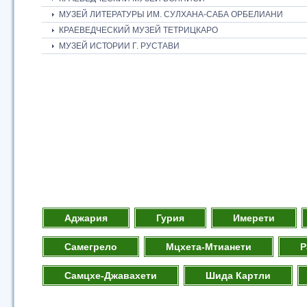
МУЗЕЙ ЛИТЕРАТУРЫ ИМ. СУЛХАНА-САБА ОРБЕЛИАНИ
КРАЕВЕДЧЕСКИЙ МУЗЕЙ ТЕТРИЦКАРО
МУЗЕЙ ИСТОРИИ Г. РУСТАВИ
Аджария
Гурия
Имерети
Самегрело
Мцхета-Мтианети
Р
Самцхе-Джавахети
Шида Картли