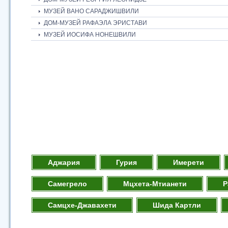
МУЗЕЙ ВАНО САРАДЖИШВИЛИ
ДОМ-МУЗЕЙ РАФАЭЛА ЭРИСТАВИ
МУЗЕЙ ИОСИФА НОНЕШВИЛИ
Аджария
Гурия
Имерети
Самегрело
Мцхета-Мтианети
Р
Самцхе-Джавахети
Шида Картли