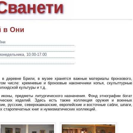
Сванети
й в Они
Они
онедельника, 10.00-17.00
к в деревне Брили, в музее хранятся важные материалы бронзового,
 том числе: кремневые и бронзовые наконечники копья, скульптурные
лхидской культуры и т.д.
иконы, предметы литургического назначения. Фонд этнографии богат
ических изделий. Здесь есть также коллекция оружия и военных
кие, русские, северокавказские, европейские и восточные сабли, шпаги,
х старопечатных книг и нумизматических коллекций.