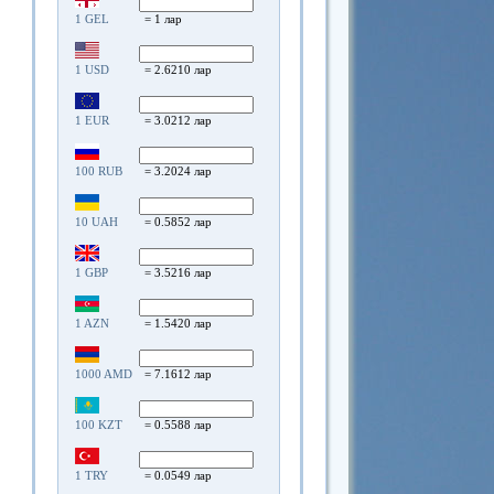
1 GEL
= 1 лар
1 USD
= 2.6210 лар
1 EUR
= 3.0212 лар
100 RUB
= 3.2024 лар
10 UAH
= 0.5852 лар
1 GBP
= 3.5216 лар
1 AZN
= 1.5420 лар
1000 AMD
= 7.1612 лар
100 KZT
= 0.5588 лар
1 TRY
= 0.0549 лар