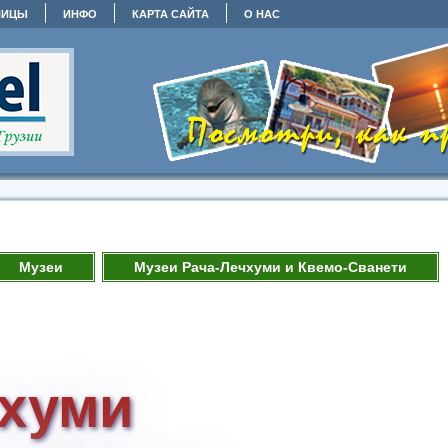
НИЦЫ
ИНФО
КАРТА САЙТА
О НАС
Музеи
Музеи Рача-Лечхуми и Квемо-Сванети
чхуми