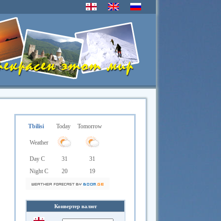
Tbilisi
Today
Tomorrow
Weather
Day C
31
31
Night C
20
19
Конвертер валют