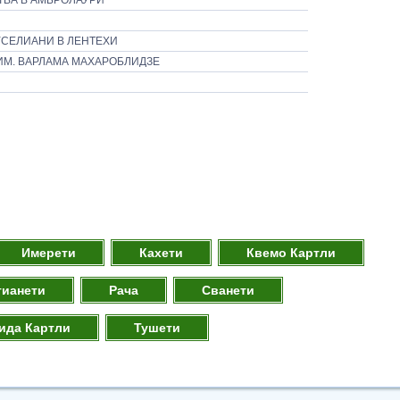
ТВА В АМБРОЛАУРИ
СЕЛИАНИ В ЛЕНТЕХИ​
ИМ. ВАРЛАМА МАХАРОБЛИДЗЕ
Имерети
Кахети
Квемо Картли
тианети
Рача
Сванети
ида Картли
Тушети