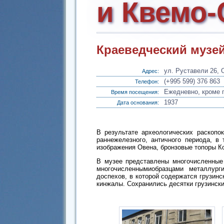
и Квемо-
Краеведческий музе
ул. Руставели 26, 
Адрес:
(+995 599) 376 863
Телефон:
Ежедневно, кроме п
Время посещения:
1937
Дата основания:
В результате археологических раскопо
раннежелезного, античного периода, в
изображения Овена, бронзовые топоры Ко
В музее представлены многочисленные 
многочисленнымиобразцами металлург
доспехов, в которой содержатся грузинс
кинжалы. Сохранились десятки грузински