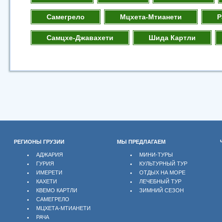
Самегрело
Мцхета-Мтианети
Р
Самцхе-Джавахети
Шида Картли
РЕГИОНЫ ГРУЗИИ
МЫ ПРЕДЛАГАЕМ
АДЖАРИЯ
МИНИ-ТУРЫ
ГУРИЯ
КУЛЬТУРНЫЙ ТУР
ИМЕРЕТИ
ОТДЫХ НА МОРЕ
КАХЕТИ
ЛЕЧЕБНЫЙ ТУР
КВЕМО КАРТЛИ
ЗИМНИЙ СЕЗОН
САМЕГРЕЛО
МЦХЕТА-МТИАНЕТИ
РАЧА