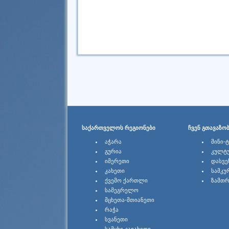
ᲡᲐᲥᲐᲠᲗᲕᲔᲚᲝᲡ ᲠᲔᲒᲘᲝᲜᲔᲑᲘ
ᲩᲕᲔᲜ ᲒᲗᲐᲕᲐᲖᲝ
ᲐᲭᲐᲠᲐ
ᲛᲘᲜᲘ-
ᲒᲣᲠᲘᲐ
ᲙᲣᲚᲢ
ᲘᲛᲔᲠᲔᲗᲘ
ᲓᲐᲡᲕᲔ
ᲙᲐᲮᲔᲗᲘ
ᲡᲐᲛᲙᲣ
ᲥᲕᲔᲛᲝ ᲥᲐᲠᲗᲚᲘ
ᲖᲐᲛᲗᲠ
ᲡᲐᲛᲔᲒᲠᲔᲚᲝ
ᲛᲪᲮᲔᲗᲐ-ᲛᲗᲘᲐᲜᲔᲗᲘ
ᲠᲐᲭᲐ
ᲡᲕᲐᲜᲔᲗᲘ