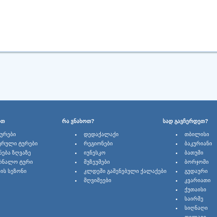
ᲑᲗ
ᲠᲐ ᲕᲜᲐᲮᲝᲗ?
ᲡᲐᲓ ᲒᲐᲕᲩᲔᲠᲓᲔᲗ?
ᲢᲣᲠᲔᲑᲘ
ᲓᲔᲓᲐᲥᲐᲚᲐᲥᲘ
ᲗᲑᲘᲚᲘᲡᲘ
ᲣᲠᲣᲚᲘ ᲢᲣᲠᲔᲑᲘ
ᲠᲔᲒᲘᲝᲜᲔᲑᲘ
ᲑᲐᲙᲣᲠᲘᲐᲜᲘ
ᲜᲔᲑᲐ ᲖᲦᲕᲐᲖᲔ
ᲘᲣᲜᲔᲡᲙᲝ
ᲑᲐᲗᲣᲛᲘ
ᲠᲜᲐᲚᲝ ᲢᲣᲠᲘ
ᲛᲣᲖᲔᲣᲛᲔᲑᲘ
ᲑᲝᲠᲯᲝᲛᲘ
ᲘᲡ ᲡᲔᲖᲝᲜᲘ
ᲙᲚᲓᲔᲨᲘ ᲒᲐᲨᲔᲜᲔᲑᲣᲚᲘ ᲥᲐᲚᲐᲥᲔᲑᲘ
ᲒᲣᲓᲐᲣᲠᲘ
ᲛᲦᲕᲘᲛᲔᲔᲑᲘ
ᲙᲕᲐᲠᲘᲐᲗᲘ
ᲥᲣᲗᲐᲘᲡᲘ
ᲡᲐᲘᲠᲛᲔ
ᲡᲘᲦᲜᲐᲦᲘ