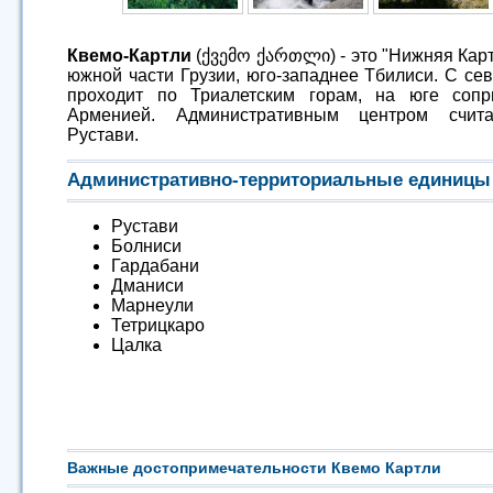
Квемо-Картли
(ქვემო ქართლი) - это "Нижняя Карт
южной части Грузии, юго-западнее Тбилиси. С се
проходит по Триалетским горам, на юге сопр
Арменией. Административным центром счита
Рустави.
Административно-территориальные единицы
Рустави
Болниси
Гардабани
Дманиси
Марнеули
Тетрицкаро
Цалка
Важные достопримечательности Квемо Картли