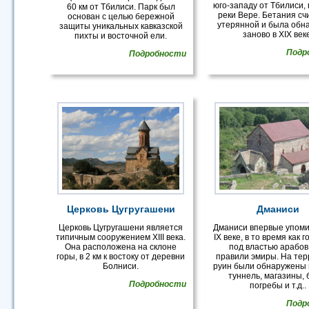
юго-западу от Тбилиси,
60 км от Тбилиси. Парк был
реки Вере. Бетания сч
основан с целью бережной
утерянной и была обн
защиты уникальных кавказской
заново в XIX век
пихты и восточной ели.
Подр
Подробности
Церковь Цугругашени
Дманиси
Церковь Цугругашени является
Дманиси впервые упоми
типичным сооружением XIII века.
IX веке, в то время как 
Она расположена на склоне
под властью арабов
горы, в 2 км к востоку от деревни
правили эмиры. На те
Болниси.
руин были обнаружены
туннель, магазины, 
Подробности
погребы и т.д..
Подр