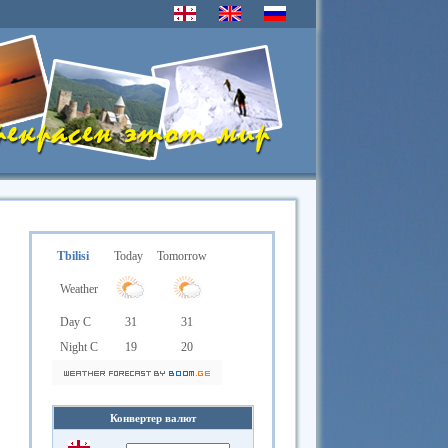
Tbilisi
Today
Tomorrow
Weather
Day C
31
31
Night C
19
20
Конвертер валют