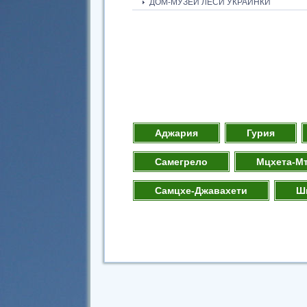
ДОМ-МУЗЕЙ ЛЕСИ УКРАИНКИ
Аджария
Гурия
Самегрело
Мцхета-М
Самцхе-Джавахети
Ш