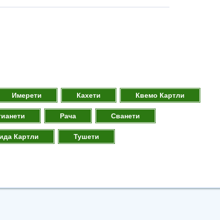
Имерети
Кахети
Квемо Картли
тианети
Рача
Сванети
ида Картли
Тушети