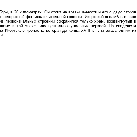
Гори, в 20 километрах. Он стоит на возвышенности и его с двух сторон
т колоритный фон исключительной красоты. Икортский ансамбль в свое
з первоначальных строений сохранился только храм, воздвигнутый в
нному в той эпохе типу центально-купольных церквей. По сведениям
на Икортскую крепость, которая до конца XVIII в. считалась одним из
и.