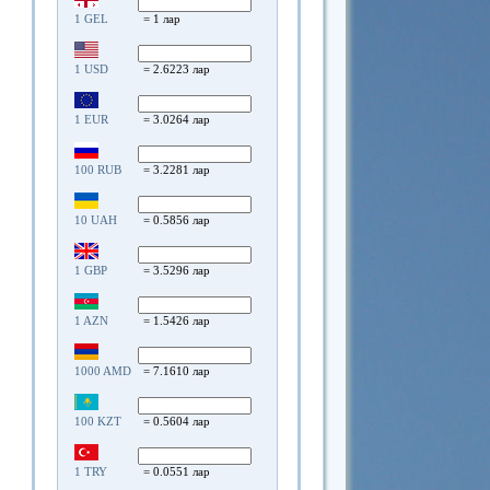
1 GEL
= 1 лар
1 USD
= 2.6223 лар
1 EUR
= 3.0264 лар
100 RUB
= 3.2281 лар
10 UAH
= 0.5856 лар
1 GBP
= 3.5296 лар
1 AZN
= 1.5426 лар
1000 AMD
= 7.1610 лар
100 KZT
= 0.5604 лар
1 TRY
= 0.0551 лар