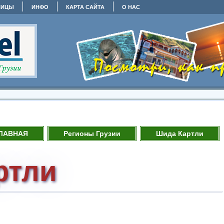
НИЦЫ
ИНФО
КАРТА САЙТА
О НАС
ЛАВНАЯ
Регионы Грузии
Шида Картли
ртли