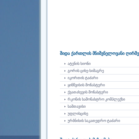
შიდა ქართლის მნიშვნელოვანი ღირშე
ᲐᲢᲔᲜᲘᲡ ᲡᲘᲝᲜᲘ
ᲒᲝᲠᲘᲡ ᲪᲘᲮᲔ-ᲡᲘᲛᲐᲒᲠᲔ
ᲘᲙᲝᲠᲗᲘᲡ ᲢᲐᲫᲐᲠᲘ
ᲧᲘᲜᲬᲕᲘᲡᲘᲡ ᲛᲝᲜᲐᲡᲢᲔᲠᲘ
ᲥᲕᲐᲗᲐᲮᲔᲕᲘᲡ ᲛᲝᲜᲐᲡᲢᲔᲠᲘ
ᲠᲙᲝᲜᲘᲡ ᲡᲐᲛᲝᲜᲐᲡᲢᲠᲝ ᲙᲝᲛᲞᲚᲔᲥᲡᲘ
ᲡᲐᲛᲗᲐᲕᲘᲡᲘ
ᲣᲤᲚᲘᲡᲪᲘᲮᲔ
ᲣᲠᲑᲜᲘᲡᲘᲡ ᲡᲐᲙᲐᲗᲔᲓᲠᲝ ᲢᲐᲫᲐᲠᲘ