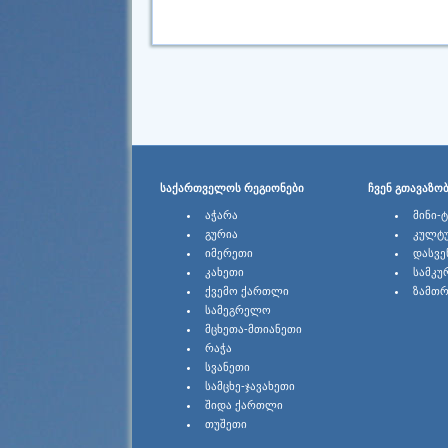
ᲡᲐᲥᲐᲠᲗᲕᲔᲚᲝᲡ ᲠᲔᲒᲘᲝᲜᲔᲑᲘ
ᲩᲕᲔᲜ ᲒᲗᲐᲕᲐᲖᲝ
ᲐᲭᲐᲠᲐ
ᲛᲘᲜᲘ-
ᲒᲣᲠᲘᲐ
ᲙᲣᲚᲢ
ᲘᲛᲔᲠᲔᲗᲘ
ᲓᲐᲡᲕᲔ
ᲙᲐᲮᲔᲗᲘ
ᲡᲐᲛᲙᲣ
ᲥᲕᲔᲛᲝ ᲥᲐᲠᲗᲚᲘ
ᲖᲐᲛᲗᲠ
ᲡᲐᲛᲔᲒᲠᲔᲚᲝ
ᲛᲪᲮᲔᲗᲐ-ᲛᲗᲘᲐᲜᲔᲗᲘ
ᲠᲐᲭᲐ
ᲡᲕᲐᲜᲔᲗᲘ
ᲡᲐᲛᲪᲮᲔ-ᲯᲐᲕᲐᲮᲔᲗᲘ
ᲨᲘᲓᲐ ᲥᲐᲠᲗᲚᲘ
ᲗᲣᲨᲔᲗᲘ