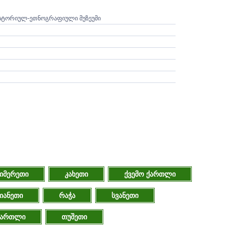
ᲘᲡᲢᲝᲠᲘᲣᲚ-ᲔᲗᲜᲝᲒᲠᲐᲤᲘᲣᲚᲘ ᲛᲣᲖᲔᲣᲛᲘ
იმერეთი
კახეთი
ქვემო ქართლი
იანეთი
რაჭა
სვანეთი
ქართლი
თუშეთი