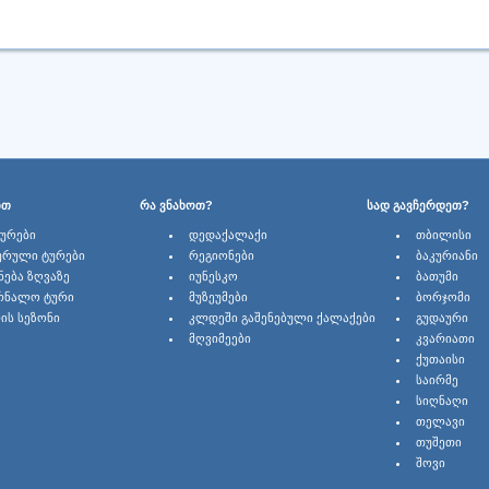
ᲑᲗ
ᲠᲐ ᲕᲜᲐᲮᲝᲗ?
ᲡᲐᲓ ᲒᲐᲕᲩᲔᲠᲓᲔᲗ?
ᲢᲣᲠᲔᲑᲘ
ᲓᲔᲓᲐᲥᲐᲚᲐᲥᲘ
ᲗᲑᲘᲚᲘᲡᲘ
ᲣᲠᲣᲚᲘ ᲢᲣᲠᲔᲑᲘ
ᲠᲔᲒᲘᲝᲜᲔᲑᲘ
ᲑᲐᲙᲣᲠᲘᲐᲜᲘ
ᲜᲔᲑᲐ ᲖᲦᲕᲐᲖᲔ
ᲘᲣᲜᲔᲡᲙᲝ
ᲑᲐᲗᲣᲛᲘ
ᲠᲜᲐᲚᲝ ᲢᲣᲠᲘ
ᲛᲣᲖᲔᲣᲛᲔᲑᲘ
ᲑᲝᲠᲯᲝᲛᲘ
ᲘᲡ ᲡᲔᲖᲝᲜᲘ
ᲙᲚᲓᲔᲨᲘ ᲒᲐᲨᲔᲜᲔᲑᲣᲚᲘ ᲥᲐᲚᲐᲥᲔᲑᲘ
ᲒᲣᲓᲐᲣᲠᲘ
ᲛᲦᲕᲘᲛᲔᲔᲑᲘ
ᲙᲕᲐᲠᲘᲐᲗᲘ
ᲥᲣᲗᲐᲘᲡᲘ
ᲡᲐᲘᲠᲛᲔ
ᲡᲘᲦᲜᲐᲦᲘ
ᲗᲔᲚᲐᲕᲘ
ᲗᲣᲨᲔᲗᲘ
ᲨᲝᲕᲘ