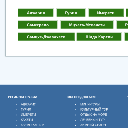
Аджария
Гурия
Имерети
Самегрело
Мцхета-Мтианети
Р
Самцхе-Джавахети
Шида Картли
РЕГИОНЫ ГРУЗИИ
МЫ ПРЕДЛАГАЕМ
АДЖАРИЯ
МИНИ-ТУРЫ
ГУРИЯ
КУЛЬТУРНЫЙ ТУР
ИМЕРЕТИ
ОТДЫХ НА МОРЕ
КАХЕТИ
ЛЕЧЕБНЫЙ ТУР
КВЕМО КАРТЛИ
ЗИМНИЙ СЕЗОН