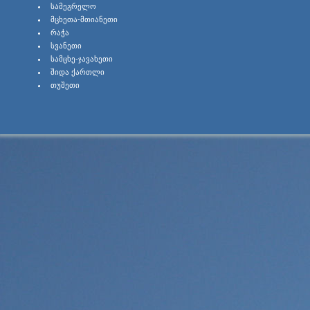
ᲡᲐᲛᲔᲒᲠᲔᲚᲝ
ᲛᲪᲮᲔᲗᲐ-ᲛᲗᲘᲐᲜᲔᲗᲘ
ᲠᲐᲭᲐ
ᲡᲕᲐᲜᲔᲗᲘ
ᲡᲐᲛᲪᲮᲔ-ᲯᲐᲕᲐᲮᲔᲗᲘ
ᲨᲘᲓᲐ ᲥᲐᲠᲗᲚᲘ
ᲗᲣᲨᲔᲗᲘ