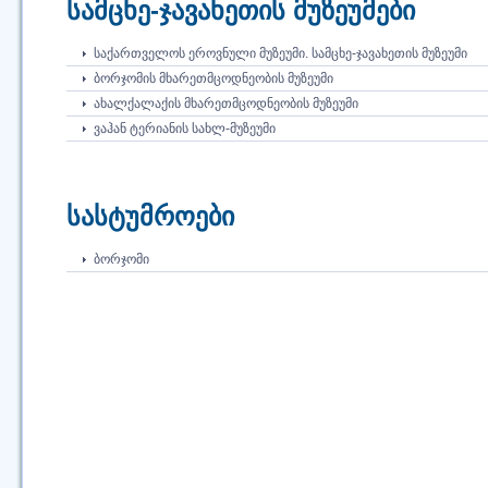
სამცხე-ჯავახეთის მუზეუმები
ᲡᲐᲥᲐᲠᲗᲕᲔᲚᲝᲡ ᲔᲠᲝᲕᲜᲣᲚᲘ ᲛᲣᲖᲔᲣᲛᲘ. ᲡᲐᲛᲪᲮᲔ-ᲯᲐᲕᲐᲮᲔᲗᲘᲡ ᲛᲣᲖᲔᲣᲛᲘ
ᲑᲝᲠᲯᲝᲛᲘᲡ ᲛᲮᲐᲠᲔᲗᲛᲪᲝᲓᲜᲔᲝᲑᲘᲡ ᲛᲣᲖᲔᲣᲛᲘ
ᲐᲮᲐᲚᲥᲐᲚᲐᲥᲘᲡ ᲛᲮᲐᲠᲔᲗᲛᲪᲝᲓᲜᲔᲝᲑᲘᲡ ᲛᲣᲖᲔᲣᲛᲘ
ᲕᲐᲰᲐᲜ ᲢᲔᲠᲘᲐᲜᲘᲡ ᲡᲐᲮᲚ-ᲛᲣᲖᲔᲣᲛᲘ
სასტუმროები
ᲑᲝᲠᲯᲝᲛᲘ