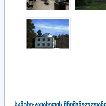
სამცხე-ჯავახეთის მნიშვნელოვან