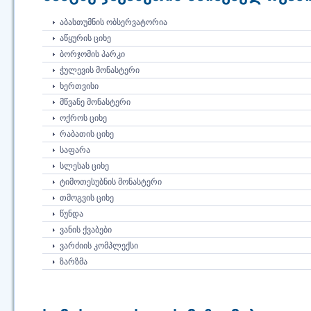
ᲐᲑᲐᲡᲗᲣᲛᲜᲘᲡ ᲝᲑᲡᲔᲠᲕᲐᲢᲝᲠᲘᲐ
ᲐᲬᲧᲣᲠᲘᲡ ᲪᲘᲮᲔ
ᲑᲝᲠᲯᲝᲛᲘᲡ ᲞᲐᲠᲙᲘ
ᲭᲣᲚᲔᲕᲘᲡ ᲛᲝᲜᲐᲡᲢᲔᲠᲘ
ᲮᲔᲠᲗᲕᲘᲡᲘ
ᲛᲬᲕᲐᲜᲔ ᲛᲝᲜᲐᲡᲢᲔᲠᲘ
ᲝᲥᲠᲝᲡ ᲪᲘᲮᲔ
ᲠᲐᲑᲐᲗᲘᲡ ᲪᲘᲮᲔ
ᲡᲐᲤᲐᲠᲐ
ᲡᲚᲔᲡᲐᲡ ᲪᲘᲮᲔ
ᲢᲘᲛᲝᲗᲔᲡᲣᲑᲜᲘᲡ ᲛᲝᲜᲐᲡᲢᲔᲠᲘ
ᲗᲛᲝᲒᲕᲘᲡ ᲪᲘᲮᲔ
ᲬᲣᲜᲓᲐ
ᲕᲐᲜᲘᲡ ᲥᲕᲐᲑᲔᲑᲘ
ᲕᲐᲠᲫᲘᲘᲡ ᲙᲝᲛᲞᲚᲔᲥᲡᲘ
ᲖᲐᲠᲖᲛᲐ